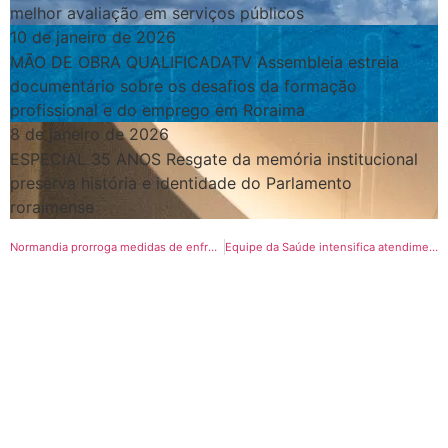
melhor avaliação em serviços públicos
10 de janeiro de 2026
MÃO DE OBRA QUALIFICADATV Assembleia estreia
documentário sobre os desafios da formação
profissional e do emprego em Roraima
8 de janeiro de 2026
ESPECIAL 35 ANOS Resgate da memória institucional
preserva história e identidade do Parlamento
roraimense
Normandia prorroga medidas de enfrentamento à covid-19
Equipe da Saúde intensifica atendimento médico a população de Normandia