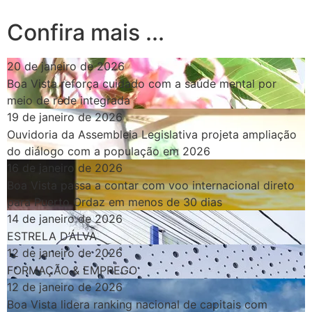
Confira mais ...
20 de janeiro de 2026
Boa Vista reforça cuidado com a saúde mental por
meio de rede integrada
19 de janeiro de 2026
Ouvidoria da Assembleia Legislativa projeta ampliação
do diálogo com a população em 2026
16 de janeiro de 2026
Boa Vista passa a contar com voo internacional direto
para Puerto Ordaz em menos de 30 dias
14 de janeiro de 2026
ESTRELA D’ÁLVA
12 de janeiro de 2026
FORMAÇÃO & EMPREGO
12 de janeiro de 2026
Boa Vista lidera ranking nacional de capitais com