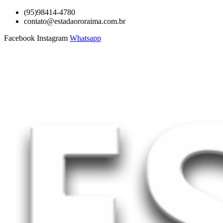
Ir
(95)98414-4780
para
contato@estadaororaima.com.br
o
Facebook
Instagram
Whatsapp
conteúdo