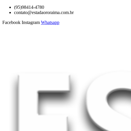
Ir
(95)98414-4780
para
contato@estadaororaima.com.br
o
Facebook
Instagram
Whatsapp
conteúdo