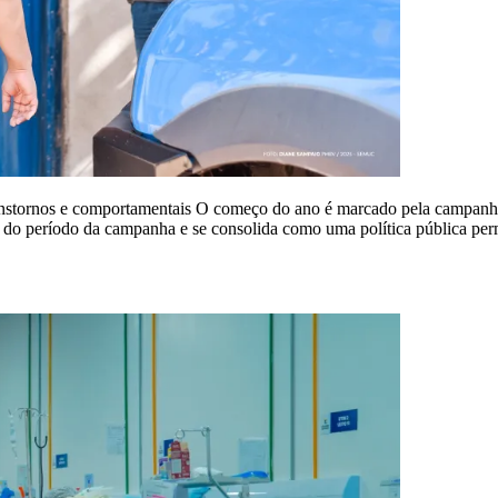
anstornos e comportamentais O começo do ano é marcado pela campanha 
 do período da campanha e se consolida como uma política pública pe