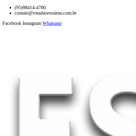
Ir
(95)98414-4780
para
contato@estadaororaima.com.br
o
Facebook
Instagram
Whatsapp
conteúdo