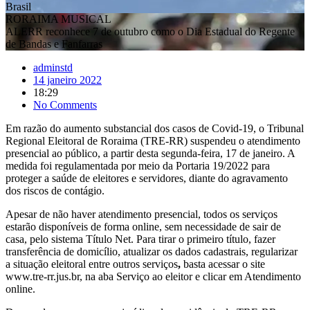
ALERR reconhece 7 de outubro como o Dia Estadual do Regente
de Bandas e Fanfarras
adminstd
14 janeiro 2022
18:29
No Comments
Em razão do aumento substancial dos casos de Covid-19, o Tribunal
Regional Eleitoral de Roraima (TRE-RR) suspendeu o atendimento
presencial ao público, a partir desta segunda-feira, 17 de janeiro. A
medida foi regulamentada por meio da Portaria 19/2022 para
proteger a saúde de eleitores e servidores, diante do agravamento
dos riscos de contágio.
Apesar de não haver atendimento presencial, todos os serviços
estarão disponíveis de forma online, sem necessidade de sair de
casa, pelo sistema Título Net. Para tirar o primeiro título, fazer
transferência de domicílio, atualizar os dados cadastrais, regularizar
a situação eleitoral entre outros serviços
,
basta acessar o site
www.tre-rr.jus.br, na aba Serviço ao eleitor e clicar em Atendimento
online.
De acordo com o assessor jurídico da presidência do TRE-RR,
Fábio Leite, cada zona eleitoral contará com servidores trabalhando