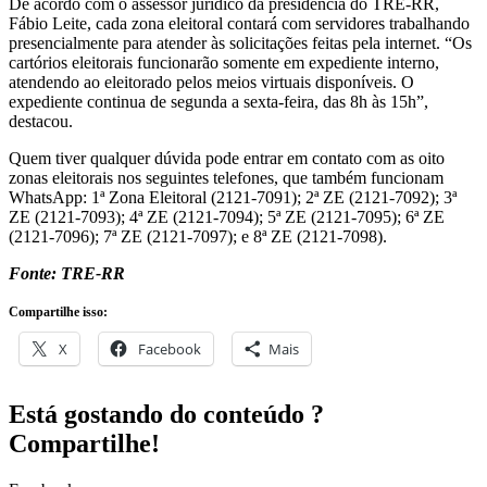
presencialmente para atender às solicitações feitas pela internet. “Os
cartórios eleitorais funcionarão somente em expediente interno,
atendendo ao eleitorado pelos meios virtuais disponíveis. O
expediente continua de segunda a sexta-feira, das 8h às 15h”,
destacou.
Quem tiver qualquer dúvida pode entrar em contato com as oito
zonas eleitorais nos seguintes telefones, que também funcionam
WhatsApp: 1ª Zona Eleitoral (2121-7091); 2ª ZE (2121-7092); 3ª
ZE (2121-7093); 4ª ZE (2121-7094); 5ª ZE (2121-7095); 6ª ZE
(2121-7096); 7ª ZE (2121-7097); e 8ª ZE (2121-7098).
Fonte: TRE-RR
Compartilhe isso:
X
Facebook
Mais
Está gostando do conteúdo ?
Compartilhe!
Facebook
WhatsApp