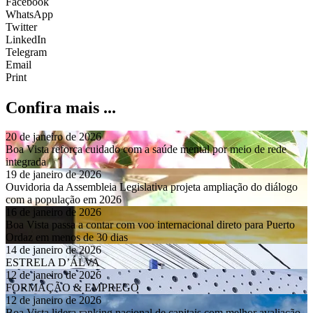
Twitter
LinkedIn
Telegram
Email
Print
Confira mais ...
20 de janeiro de 2026
Boa Vista reforça cuidado com a saúde mental por meio de rede
integrada
19 de janeiro de 2026
Ouvidoria da Assembleia Legislativa projeta ampliação do diálogo
com a população em 2026
16 de janeiro de 2026
Boa Vista passa a contar com voo internacional direto para Puerto
Ordaz em menos de 30 dias
14 de janeiro de 2026
ESTRELA D’ÁLVA
12 de janeiro de 2026
FORMAÇÃO & EMPREGO
12 de janeiro de 2026
Boa Vista lidera ranking nacional de capitais com melhor avaliação
em serviços públicos
10 de janeiro de 2026