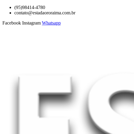
Ir
(95)98414-4780
para
contato@estadaororaima.com.br
o
Facebook
Instagram
Whatsapp
conteúdo