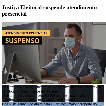
presencial
Zé Haroldo Cathedral encerra 2025 com investimentos e ações que
beneficiam 13 municípios de Roraima
Zé Haroldo Cathedral libera R$ 2,9 milhões para ampliar os
atendimentos de saúde em Pacaraima e Rorainópolis
Boa Vista ganha voo direto para Guarulhos, maior aeroporto do
Brasil
RORAIMA MUSICAL