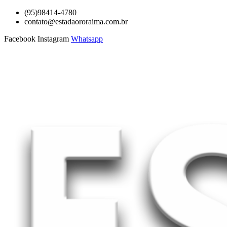
Ir
(95)98414-4780
para
contato@estadaororaima.com.br
o
Facebook
Instagram
Whatsapp
conteúdo