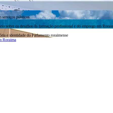
m serviços públicos
bre os desafios da formação profissional e do emprego em Rorai
ia e identidade do Parlamento roraimense
em Roraima