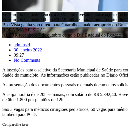
Zé Haroldo Cathedral encerra 2025 com investimentos e ações que b
Zé Haroldo Cathedral libera R$ 2,9 milhões para ampliar os atendim
Boa Vista ganha voo direto para Guarulhos, maior aeroporto do Brasi
RORAIMA MUSICAL
ALERR reconhece 7 de outubro como o Dia Estadual do Regente de 
adminstd
30 janeiro 2022
09:27
No Comments
A inscrições para o seletivo da Secretaria Municipal de Saúde para co
Saúde do município. As informações estão publicadas no Diário Ofici
A apresentação dos documentos pessoais e demais documentos solicitad
A carga horária é de 20h semanais, com salário de R$ 5.892,40. Have
de 6h e 1.800 por plantões de 12h.
São 3 vagas para médicos cirurgiões pediátricos, 60 vagas para médico
também para PCD.
Compartilhe isso: