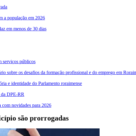
rada
com a população em 2026
rdaz em menos de 30 dias
m serviços públicos
bre os desafios da formação profissional e do emprego em Rorai
ia e identidade do Parlamento roraimense
es da DPE-RR
ra com novidades para 2026
icípio são prorrogadas