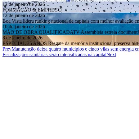
12 de janeiro de 2026
FORMAÇÃO & EMPREGO
12 de janeiro de 2026
Boa Vista lidera ranking nacional de capitais com melhor avaliação e
10 de janeiro de 2026
MÃO DE OBRA QUALIFICADATV Assembleia estreia documentário so
8 de janeiro de 2026
ESPECIAL 35 ANOS Resgate da memória institucional preserva histór
Prev
Manutenção deixa quatro municípios e cinco vilas sem energia 
Fiscalizações sanitárias serão intensificadas na capital
Next