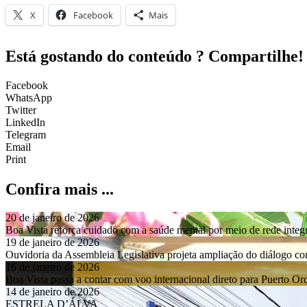
X
Facebook
Mais
Está gostando do conteúdo ? Compartilhe!
Facebook
WhatsApp
Twitter
LinkedIn
Telegram
Email
Print
Confira mais ...
20 de janeiro de 2026
Boa Vista reforça cuidado com a saúde mental por meio de rede integ
19 de janeiro de 2026
Ouvidoria da Assembleia Legislativa projeta ampliação do diálogo 
16 de janeiro de 2026
Boa Vista passa a contar com voo internacional direto para Puerto O
14 de janeiro de 2026
ESTRELA D’ÁLVA