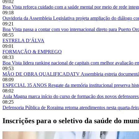
09:02
Boa Vista reforça cuidado com a saúde mental por meio de rede integ
09:18
Ouvidoria da Assembleia Legislativa projeta ampliação do diálogo 
09:21
Boa Vista passa a contar com voo internacional direto para Puerto O
08:55
ESTRELA D’ÁLVA
09:01
FORMAÇÃO & EMPREGO
08:33
Boa Vista lidera ranking nacional de capitais com melhor avaliação e
09:53
MÃO DE OBRA QUALIFICADATV Assembleia estreia documentário so
08:09
ESPECIAL 35 ANOS Resgate da memória institucional preserva histór
08:02
Aula Magna marca início do curso de formação dos novos defensor
08:25
Defensoria Pública de Roraima retoma atendimentos nesta quarta-fei
Inscrições para o seletivo da saúde do mun