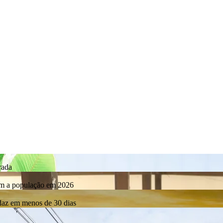
rada
com a população em 2026
rdaz em menos de 30 dias