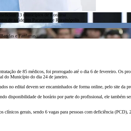
eneficiam 13 municípios de Roraima
entos de saúde em Pacaraima e Rorainópolis
l
Bandas e Fanfarras
ntratação de 85 médicos, foi prorrogado até o dia 6 de fevereiro. Os pr
al do Município do dia 24 de janeiro.
os no edital devem ser encaminhados de forma online, pelo site da pref
ndo disponibilidade de horário por parte do profissional, ele também s
s clínicos gerais, sendo 6 vagas para pessoas com deficiência (PCD), 2