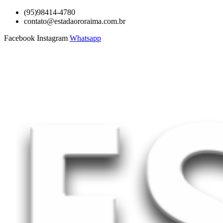
Ir
(95)98414-4780
para
contato@estadaororaima.com.br
o
Facebook
Instagram
Whatsapp
conteúdo