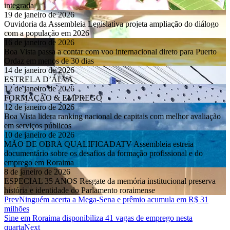
integrada
19 de janeiro de 2026
Ouvidoria da Assembleia Legislativa projeta ampliação do diálogo
com a população em 2026
16 de janeiro de 2026
Boa Vista passa a contar com voo internacional direto para Puerto
Ordaz em menos de 30 dias
14 de janeiro de 2026
ESTRELA D’ÁLVA
12 de janeiro de 2026
FORMAÇÃO & EMPREGO
12 de janeiro de 2026
Boa Vista lidera ranking nacional de capitais com melhor avaliação
em serviços públicos
10 de janeiro de 2026
MÃO DE OBRA QUALIFICADATV Assembleia estreia
documentário sobre os desafios da formação profissional e do
emprego em Roraima
8 de janeiro de 2026
ESPECIAL 35 ANOS Resgate da memória institucional preserva
história e identidade do Parlamento roraimense
Prev
Ninguém acerta a Mega-Sena e prêmio acumula em R$ 31
milhões
Sine em Roraima disponibiliza 41 vagas de emprego nesta
quarta
Next