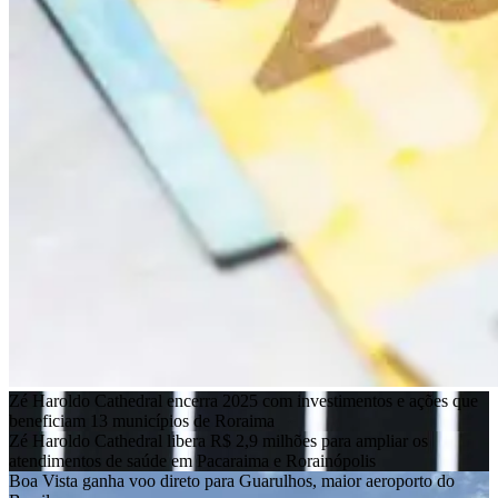
Zé Haroldo Cathedral encerra 2025 com investimentos e ações que
beneficiam 13 municípios de Roraima
Zé Haroldo Cathedral libera R$ 2,9 milhões para ampliar os
atendimentos de saúde em Pacaraima e Rorainópolis
Boa Vista ganha voo direto para Guarulhos, maior aeroporto do