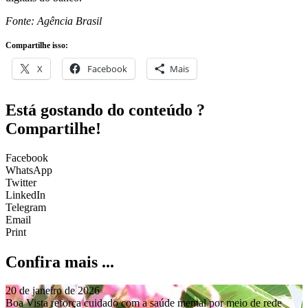
Fonte: Agência Brasil
Compartilhe isso:
X
Facebook
Mais
Está gostando do conteúdo ?
Compartilhe!
Facebook
WhatsApp
Twitter
LinkedIn
Telegram
Email
Print
Confira mais ...
20 de janeiro de 2026
Boa Vista reforça cuidado com a saúde mental por meio de rede