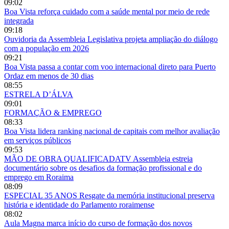
09:02
Boa Vista reforça cuidado com a saúde mental por meio de rede
integrada
09:18
Ouvidoria da Assembleia Legislativa projeta ampliação do diálogo
com a população em 2026
09:21
Boa Vista passa a contar com voo internacional direto para Puerto
Ordaz em menos de 30 dias
08:55
ESTRELA D’ÁLVA
09:01
FORMAÇÃO & EMPREGO
08:33
Boa Vista lidera ranking nacional de capitais com melhor avaliação
em serviços públicos
09:53
MÃO DE OBRA QUALIFICADATV Assembleia estreia
documentário sobre os desafios da formação profissional e do
emprego em Roraima
08:09
ESPECIAL 35 ANOS Resgate da memória institucional preserva
história e identidade do Parlamento roraimense
08:02
Aula Magna marca início do curso de formação dos novos