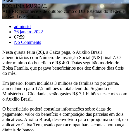
Brasil
RORAIMA MUSICAL
ALERR reconhece 7 de outubro como o Dia Estadual do Regente
de Bandas e Fanfarras
adminstd
26 janeiro 2022
07:59
No Comments
Nesta quarta-feira (26), a Caixa paga, o Auxílio Brasil
a beneficiários com Número de Inscrição Social (NIS) final 7. O
valor mínimo do benefício é R$ 400. Datas seguirão modelo do
Bolsa Família, que pagava beneficiários nos dez últimos dias úteis
do mês.
Em janeiro, foram incluídas 3 milhões de famílias no programa,
aumentando para 17,5 milhões o total atendido. Segundo o
Ministério da Cidadania, serão gastos R$ 7,1 bilhões neste mês com
o Auxílio Brasil.
O beneficiário poderá consultar informações sobre datas de
pagamento, valor do benefício e composição das parcelas em dois
aplicativos: Auxílio Brasil, desenvolvido para o programa social, e o
aplicativo Caixa Tem, usado para acompanhar as contas poupança
digitais do banco.