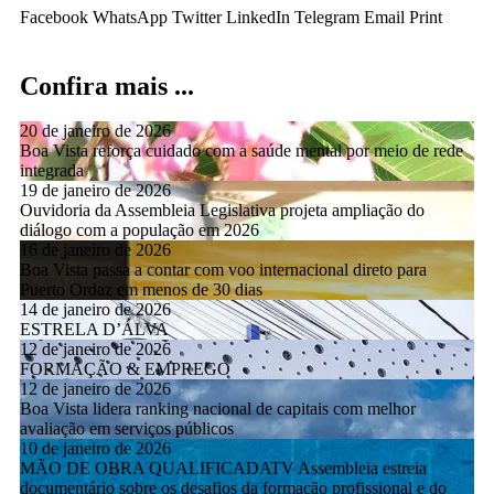
Facebook
WhatsApp
Twitter
LinkedIn
Telegram
Email
Print
Confira mais ...
20 de janeiro de 2026
Boa Vista reforça cuidado com a saúde mental por meio de rede
integrada
19 de janeiro de 2026
Ouvidoria da Assembleia Legislativa projeta ampliação do
diálogo com a população em 2026
16 de janeiro de 2026
Boa Vista passa a contar com voo internacional direto para
Puerto Ordaz em menos de 30 dias
14 de janeiro de 2026
ESTRELA D’ÁLVA
12 de janeiro de 2026
FORMAÇÃO & EMPREGO
12 de janeiro de 2026
Boa Vista lidera ranking nacional de capitais com melhor
avaliação em serviços públicos
10 de janeiro de 2026
MÃO DE OBRA QUALIFICADATV Assembleia estreia
documentário sobre os desafios da formação profissional e do