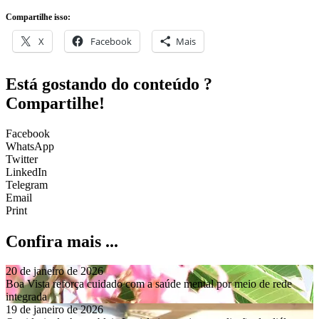
Compartilhe isso:
X
Facebook
Mais
Está gostando do conteúdo ?
Compartilhe!
Facebook
WhatsApp
Twitter
LinkedIn
Telegram
Email
Print
Confira mais ...
20 de janeiro de 2026
Boa Vista reforça cuidado com a saúde mental por meio de rede
integrada
19 de janeiro de 2026