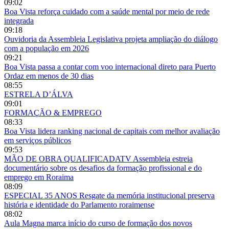
09:02
Boa Vista reforça cuidado com a saúde mental por meio de rede
integrada
09:18
Ouvidoria da Assembleia Legislativa projeta ampliação do diálogo
com a população em 2026
09:21
Boa Vista passa a contar com voo internacional direto para Puerto
Ordaz em menos de 30 dias
08:55
ESTRELA D’ÁLVA
09:01
FORMAÇÃO & EMPREGO
08:33
Boa Vista lidera ranking nacional de capitais com melhor avaliação
em serviços públicos
09:53
MÃO DE OBRA QUALIFICADATV Assembleia estreia
documentário sobre os desafios da formação profissional e do
emprego em Roraima
08:09
ESPECIAL 35 ANOS Resgate da memória institucional preserva
história e identidade do Parlamento roraimense
08:02
Aula Magna marca início do curso de formação dos novos