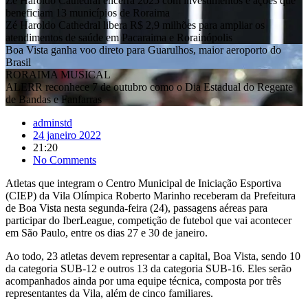
Zé Haroldo Cathedral encerra 2025 com investimentos e ações que
beneficiam 13 municípios de Roraima
Zé Haroldo Cathedral libera R$ 2,9 milhões para ampliar os
atendimentos de saúde em Pacaraima e Rorainópolis
Boa Vista ganha voo direto para Guarulhos, maior aeroporto do
Brasil
RORAIMA MUSICAL
ALERR reconhece 7 de outubro como o Dia Estadual do Regente
de Bandas e Fanfarras
adminstd
24 janeiro 2022
21:20
No Comments
Atletas que integram o Centro Municipal de Iniciação Esportiva
(CIEP) da Vila Olímpica Roberto Marinho receberam da Prefeitura
de Boa Vista nesta segunda-feira (24), passagens aéreas para
participar do IberLeague, competição de futebol que vai acontecer
em São Paulo, entre os dias 27 e 30 de janeiro.
Ao todo, 23 atletas devem representar a capital, Boa Vista, sendo 10
da categoria SUB-12 e outros 13 da categoria SUB-16. Eles serão
acompanhados ainda por uma equipe técnica, composta por três
representantes da Vila, além de cinco familiares.