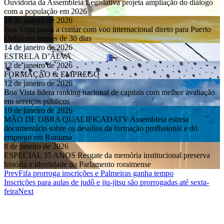
Ouvidoria da Assembleia Legislativa projeta ampliação do diálogo
com a população em 2026
16 de janeiro de 2026
Boa Vista passa a contar com voo internacional direto para Puerto
Ordaz em menos de 30 dias
14 de janeiro de 2026
ESTRELA D’ÁLVA
12 de janeiro de 2026
FORMAÇÃO & EMPREGO
12 de janeiro de 2026
Boa Vista lidera ranking nacional de capitais com melhor avaliação
em serviços públicos
10 de janeiro de 2026
MÃO DE OBRA QUALIFICADATV Assembleia estreia
documentário sobre os desafios da formação profissional e do
emprego em Roraima
8 de janeiro de 2026
ESPECIAL 35 ANOS Resgate da memória institucional preserva
história e identidade do Parlamento roraimense
Prev
Fifa prorroga inscrições e Palmeiras ganha tempo
Inscrições para aulas de judô e jiu-jitsu são prorrogadas até sexta-
feira
Next