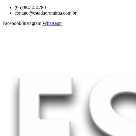
Ir
(95)98414-4780
para
contato@estadaororaima.com.br
o
Facebook
Instagram
Whatsapp
conteúdo