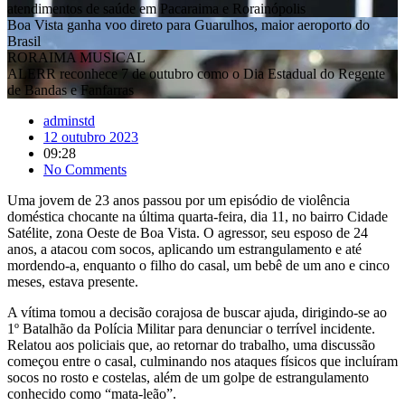
atendimentos de saúde em Pacaraima e Rorainópolis
Boa Vista ganha voo direto para Guarulhos, maior aeroporto do
Brasil
RORAIMA MUSICAL
ALERR reconhece 7 de outubro como o Dia Estadual do Regente
de Bandas e Fanfarras
adminstd
12 outubro 2023
09:28
No Comments
Uma jovem de 23 anos passou por um episódio de violência
doméstica chocante na última quarta-feira, dia 11, no bairro Cidade
Satélite, zona Oeste de Boa Vista. O agressor, seu esposo de 24
anos, a atacou com socos, aplicando um estrangulamento e até
mordendo-a, enquanto o filho do casal, um bebê de um ano e cinco
meses, estava presente.
A vítima tomou a decisão corajosa de buscar ajuda, dirigindo-se ao
1º Batalhão da Polícia Militar para denunciar o terrível incidente.
Relatou aos policiais que, ao retornar do trabalho, uma discussão
começou entre o casal, culminando nos ataques físicos que incluíram
socos no rosto e costelas, além de um golpe de estrangulamento
conhecido como “mata-leão”.