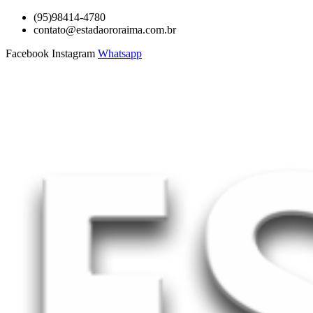
Ir
(95)98414-4780
para
contato@estadaororaima.com.br
o
Facebook
Instagram
Whatsapp
conteúdo