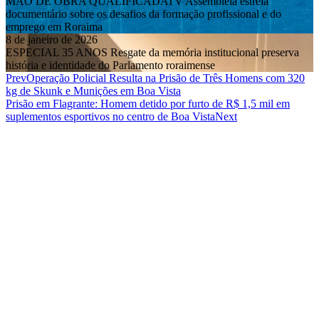
MÃO DE OBRA QUALIFICADATV Assembleia estreia
documentário sobre os desafios da formação profissional e do
emprego em Roraima
8 de janeiro de 2026
ESPECIAL 35 ANOS Resgate da memória institucional preserva
história e identidade do Parlamento roraimense
Prev
Operação Policial Resulta na Prisão de Três Homens com 320
kg de Skunk e Munições em Boa Vista
Prisão em Flagrante: Homem detido por furto de R$ 1,5 mil em
suplementos esportivos no centro de Boa Vista
Next