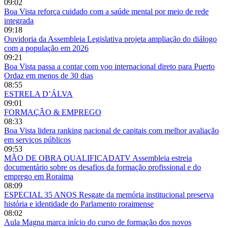
09:02
Boa Vista reforça cuidado com a saúde mental por meio de rede
integrada
09:18
Ouvidoria da Assembleia Legislativa projeta ampliação do diálogo
com a população em 2026
09:21
Boa Vista passa a contar com voo internacional direto para Puerto
Ordaz em menos de 30 dias
08:55
ESTRELA D’ÁLVA
09:01
FORMAÇÃO & EMPREGO
08:33
Boa Vista lidera ranking nacional de capitais com melhor avaliação
em serviços públicos
09:53
MÃO DE OBRA QUALIFICADATV Assembleia estreia
documentário sobre os desafios da formação profissional e do
emprego em Roraima
08:09
ESPECIAL 35 ANOS Resgate da memória institucional preserva
história e identidade do Parlamento roraimense
08:02
Aula Magna marca início do curso de formação dos novos