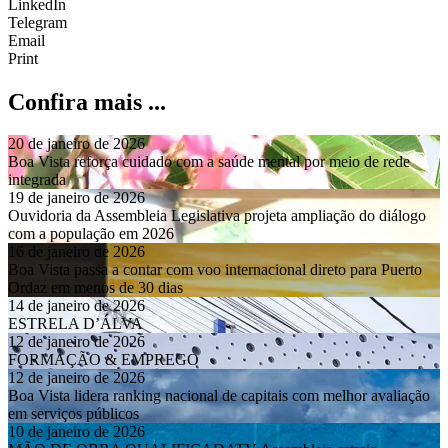
LinkedIn
Telegram
Email
Print
Confira mais ...
20 de janeiro de 2026
Boa Vista reforça cuidado com a saúde mental por meio de rede
integrada
19 de janeiro de 2026
Ouvidoria da Assembleia Legislativa projeta ampliação do diálogo
com a população em 2026
16 de janeiro de 2026
Boa Vista passa a contar com voo internacional direto para Puerto
Ordaz em menos de 30 dias
14 de janeiro de 2026
ESTRELA D’ÁLVA
12 de janeiro de 2026
FORMAÇÃO & EMPREGO
12 de janeiro de 2026
Boa Vista lidera ranking nacional de capitais com melhor avaliação
em serviços públicos
10 de janeiro de 2026