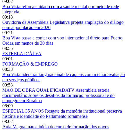
09:02
Boa Vista reforça cuidado com a saúde mental por meio de rede
integrada
09:18
Ouvidoria da Assembleia Legislativa projeta ampliação do diálogo
com a população em 2026
09:21
Boa Vista passa a contar com voo internacional direto para Puerto
Ordaz em menos de 30 dias
08:55
ESTRELA D’ÁLVA
09:01
FORMAÇÃO & EMPREGO
08:33
Boa Vista lidera ranking nacional de capitais com melhor avaliação
em serviços públicos
09:53
MÃO DE OBRA QUALIFICADATV Assembleia estreia
documentário sobre os desafios da formação profissional e do
emprego em Roraima
08:09
ESPECIAL 35 ANOS Resgate da memória institucional preserva
história e identidade do Parlamento roraimense
08:02
Aula Magna marca início do curso de formação dos novos