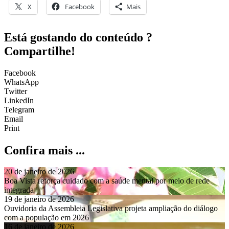
X
Facebook
Mais
Está gostando do conteúdo ?
Compartilhe!
Facebook
WhatsApp
Twitter
LinkedIn
Telegram
Email
Print
Confira mais ...
20 de janeiro de 2026
Boa Vista reforça cuidado com a saúde mental por meio de rede
integrada
19 de janeiro de 2026
Ouvidoria da Assembleia Legislativa projeta ampliação do diálogo
com a população em 2026
16 de janeiro de 2026