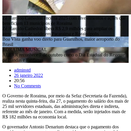
Zé Haroldo Cathedral encerra 2025 com investimentos e ações que
beneficiam 13 municípios de Roraima
Zé Haroldo Cathedral libera R$ 2,9 milhões para ampliar os
atendimentos de saúde em Pacaraima e Rorainópolis
Boa Vista ganha voo direto para Guarulhos, maior aeroporto do
Brasil
RORAIMA MUSICAL
ALERR reconhece 7 de outubro como o Dia Estadual do Regente
de Bandas e Fanfarras
adminstd
26 janeiro 2022
20:56
No Comments
O Governo de Roraima, por meio da Sefaz (Secretaria da Fazenda),
realiza nesta quinta-feira, dia 27, o pagamento do salário dos mais de
25 mil servidores estaduais, das administrações direta e indireta,
referente ao mês de janeiro. Com a medida, serão injetados mais de
R$ 182 milhões na economia local.
O governador Antonio Denarium destaca que o pagamento dos