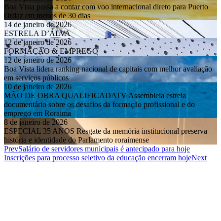
Boa Vista passa a contar com voo internacional direto para Puerto
Ordaz em menos de 30 dias
14 de janeiro de 2026
ESTRELA D’ÁLVA
12 de janeiro de 2026
FORMAÇÃO & EMPREGO
12 de janeiro de 2026
Boa Vista lidera ranking nacional de capitais com melhor avaliação
em serviços públicos
10 de janeiro de 2026
MÃO DE OBRA QUALIFICADATV Assembleia estreia
documentário sobre os desafios da formação profissional e do
emprego em Roraima
8 de janeiro de 2026
ESPECIAL 35 ANOS Resgate da memória institucional preserva
história e identidade do Parlamento roraimense
Prev
Salário de servidores municipais é antecipado para hoje
Inscrições para processo seletivo da educação encerram hoje
Next