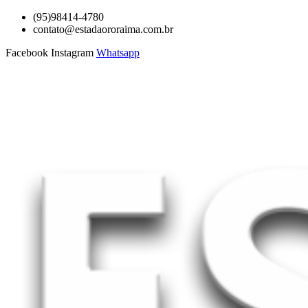
Ir
(95)98414-4780
para
contato@estadaororaima.com.br
o
Facebook
Instagram
Whatsapp
conteúdo