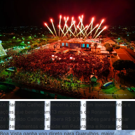
Zé Haroldo Cathedral encerra 2025 com investimentos e
ações que beneficiam 13 municípios de Roraima
Zé Haroldo Cathedral libera R$ 2,9 milhões para ampliar
os atendimentos de saúde em Pacaraima e Rorainópolis
Boa Vista ganha voo direto para Guarulhos, maior