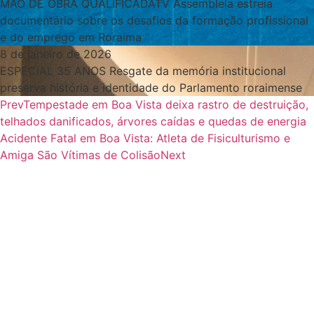
MÃO DE OBRA QUALIFICADATV Assembleia estreia
documentário sobre os desafios da formação profissional
e do emprego em Roraima
8 de janeiro de 2026
ESPECIAL 35 ANOS Resgate da memória institucional
preserva história e identidade do Parlamento roraimense
Prev
Tempestade em Boa Vista deixa rastro de destruição,
telhados danificados, árvores caídas e quedas de energia
Acidente Fatal em Boa Vista: Atleta de Fisiculturismo e
Amiga São Vítimas de Colisão
Next