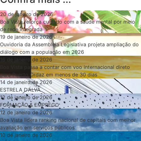
20 de janeiro de 2026
Boa Vista reforça cuidado com a saúde mental por meio
de rede integrada
19 de janeiro de 2026
Ouvidoria da Assembleia Legislativa projeta ampliação do
diálogo com a população em 2026
16 de janeiro de 2026
Boa Vista passa a contar com voo internacional direto
para Puerto Ordaz em menos de 30 dias
14 de janeiro de 2026
ESTRELA D’ÁLVA
12 de janeiro de 2026
FORMAÇÃO & EMPREGO
12 de janeiro de 2026
Boa Vista lidera ranking nacional de capitais com melhor
avaliação em serviços públicos
10 de janeiro de 2026