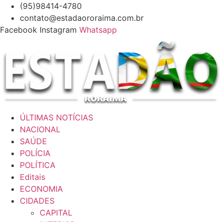
Ir
(95)98414-4780
para
contato@estadaororaima.com.br
o
Facebook
Instagram
Whatsapp
conteúdo
ÚLTIMAS NOTÍCIAS
NACIONAL
SAÚDE
POLÍCIA
POLÍTICA
Editais
ECONOMIA
CIDADES
CAPITAL