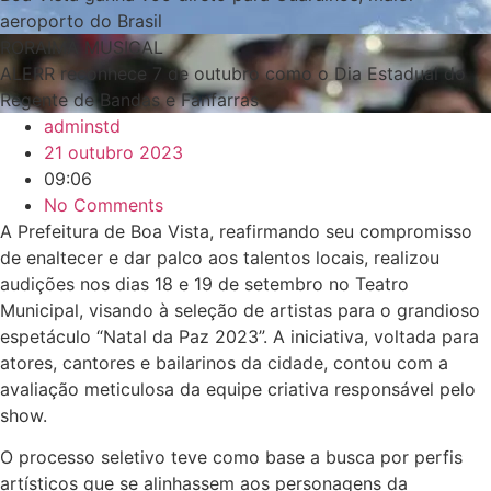
aeroporto do Brasil
RORAIMA MUSICAL
ALERR reconhece 7 de outubro como o Dia Estadual do
Regente de Bandas e Fanfarras
adminstd
21 outubro 2023
09:06
No Comments
A Prefeitura de Boa Vista, reafirmando seu compromisso
de enaltecer e dar palco aos talentos locais, realizou
audições nos dias 18 e 19 de setembro no Teatro
Municipal, visando à seleção de artistas para o grandioso
espetáculo “Natal da Paz 2023”. A iniciativa, voltada para
atores, cantores e bailarinos da cidade, contou com a
avaliação meticulosa da equipe criativa responsável pelo
show.
O processo seletivo teve como base a busca por perfis
artísticos que se alinhassem aos personagens da