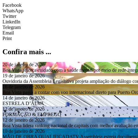
Facebook
WhatsApp
Twitter
LinkedIn
Telegram
Email
Print
Confira mais ...
20 de janeiro de 2026
Boa Vista reforça cuidado com a saúde mental por meio de rede integ
19 de janeiro de 2026
Ouvidoria da Assembleia Legislativa projeta ampliação do diálogo 
16 de janeiro de 2026
Boa Vista passa a contar com voo internacional direto para Puerto O
14 de janeiro de 2026
ESTRELA D’ÁLVA
12 de janeiro de 2026
FORMAÇÃO & EMPREGO
12 de janeiro de 2026
Boa Vista lidera ranking nacional de capitais com melhor avaliação e
10 de janeiro de 2026
MÃO DE OBRA QUALIFICADATV Assembleia estreia documentário so