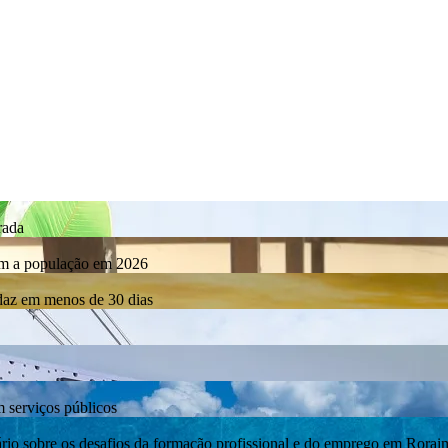
rada
com a população em 2026
rdaz em menos de 30 dias
m serviços públicos
bre os desafios da formação profissional e do emprego em Rorai