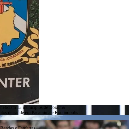
eneficiam 13 municípios de Roraima
entos de saúde em Pacaraima e Rorainópolis
l
Bandas e Fanfarras