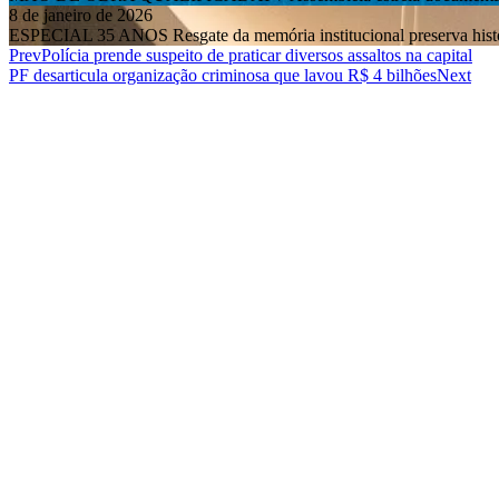
8 de janeiro de 2026
ESPECIAL 35 ANOS Resgate da memória institucional preserva histór
Prev
Polícia prende suspeito de praticar diversos assaltos na capital
PF desarticula organização criminosa que lavou R$ 4 bilhões
Next