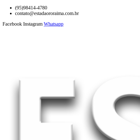
Ir
(95)98414-4780
para
contato@estadaororaima.com.br
o
Facebook
Instagram
Whatsapp
conteúdo