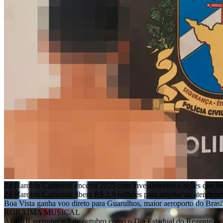
Zé Haroldo Cathedral encerra 2025 com investimentos e ações que b
Zé Haroldo Cathedral libera R$ 2,9 milhões para ampliar os atendim
Boa Vista ganha voo direto para Guarulhos, maior aeroporto do Brasi
RORAIMA MUSICAL
ALERR reconhece 7 de outubro como o Dia Estadual do Regente de 