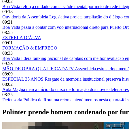
09:02
Boa Vista reforça cuidado com a saúde mental por meio de rede integ
09:18
Ouvidoria da Assembleia Legislativa projeta ampliação do diálogo 
09:21
Boa Vista passa a contar com voo internacional direto para Puerto O
08:55
ESTRELA D’ÁLVA
09:01
FORMAÇÃO & EMPREGO
08:33
Boa Vista lidera ranking nacional de capitais com melhor avaliação e
09:53
MÃO DE OBRA QUALIFICADATV Assembleia estreia documentário so
08:09
ESPECIAL 35 ANOS Resgate da memória institucional preserva histór
08:02
Aula Magna marca início do curso de formação dos novos defensor
08:25
Defensoria Pública de Roraima retoma atendimentos nesta quarta-fei
Polinter prende homem condenado por fur