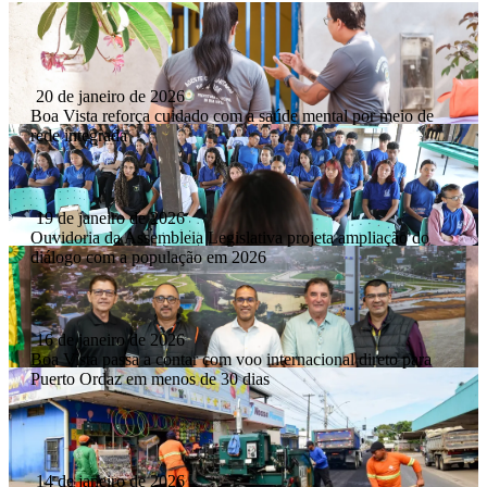
20 de janeiro de 2026
Boa Vista reforça cuidado com a saúde mental por meio de
rede integrada
19 de janeiro de 2026
Ouvidoria da Assembleia Legislativa projeta ampliação do
diálogo com a população em 2026
16 de janeiro de 2026
Boa Vista passa a contar com voo internacional direto para
Puerto Ordaz em menos de 30 dias
14 de janeiro de 2026