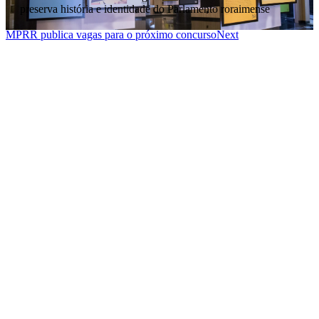
preserva história e identidade do Parlamento roraimense
Prev
Moradores do caranã recebem serviços sociaise de saúde
MPRR publica vagas para o próximo concurso
Next