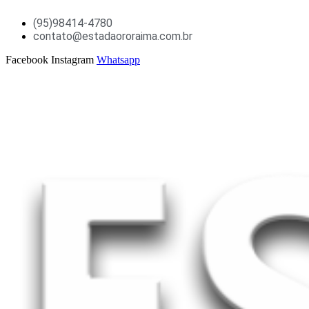
Ir
(95)98414-4780
para
o
contato@estadaororaima.com.br
conteúdo
Facebook
Instagram
Whatsapp