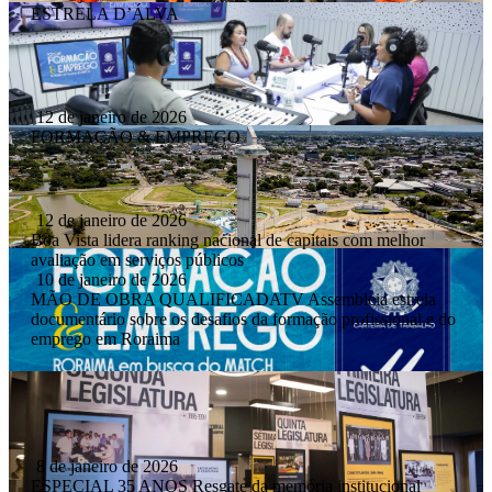
ESTRELA D’ÁLVA
12 de janeiro de 2026
FORMAÇÃO & EMPREGO
12 de janeiro de 2026
Boa Vista lidera ranking nacional de capitais com melhor
avaliação em serviços públicos
10 de janeiro de 2026
MÃO DE OBRA QUALIFICADATV Assembleia estreia
documentário sobre os desafios da formação profissional e do
emprego em Roraima
8 de janeiro de 2026
ESPECIAL 35 ANOS Resgate da memória institucional