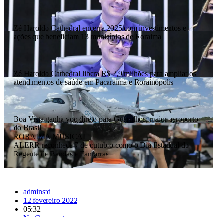
Zé Haroldo Cathedral encerra 2025 com investimentos e
ações que beneficiam 13 municípios de Roraima
Zé Haroldo Cathedral libera R$ 2,9 milhões para ampliar os
atendimentos de saúde em Pacaraima e Rorainópolis
Boa Vista ganha voo direto para Guarulhos, maior aeroporto
do Brasil
RORAIMA MUSICAL
ALERR reconhece 7 de outubro como o Dia Estadual do
Regente de Bandas e Fanfarras
adminstd
12 fevereiro 2022
05:32