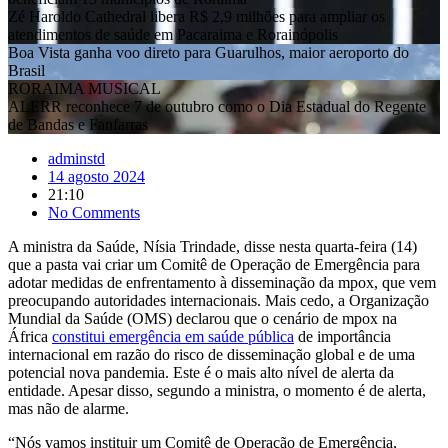
Zé Haroldo Cathedral libera R$ 2,9 milhões para ampliar os
atendimentos de saúde em Pacaraima e Rorainópolis
Boa Vista ganha voo direto para Guarulhos, maior aeroporto do
Brasil
RORAIMA MUSICAL
ALERR reconhece 7 de outubro como o Dia Estadual do Regente
de Bandas e Fanfarras
adminstd
14 agosto 2024
21:10
No Comments
A ministra da Saúde, Nísia Trindade, disse nesta quarta-feira (14)
que a pasta vai criar um Comitê de Operação de Emergência para
adotar medidas de enfrentamento à disseminação da mpox, que vem
preocupando autoridades internacionais. Mais cedo, a Organização
Mundial da Saúde (OMS) declarou que o cenário de mpox na
África
constitui emergência em saúde pública
de importância
internacional em razão do risco de disseminação global e de uma
potencial nova pandemia. Este é o mais alto nível de alerta da
entidade. Apesar disso, segundo a ministra, o momento é de alerta,
mas não de alarme.
“Nós vamos instituir um Comitê de Operação de Emergência,