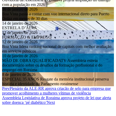
com a população em 2026
16 de janeiro de 2026
Boa Vista passa a contar com voo internacional direto para Puerto
Ordaz em menos de 30 dias
14 de janeiro de 2026
ESTRELA D’ÁLVA
12 de janeiro de 2026
FORMAÇÃO & EMPREGO
12 de janeiro de 2026
Boa Vista lidera ranking nacional de capitais com melhor avaliação
em serviços públicos
10 de janeiro de 2026
MÃO DE OBRA QUALIFICADATV Assembleia estreia
documentário sobre os desafios da formação profissional e do
emprego em Roraima
8 de janeiro de 2026
ESPECIAL 35 ANOS Resgate da memória institucional preserva
história e identidade do Parlamento roraimense
Prev
Plenário da ALE-RR aprova criação de selo para empresa que
promover acolhimento a mulheres vítimas de violência
Assembleia Legislativa de Roraima aprova projeto de lei que alerta
sobre doença ‘pé diabético’
Next