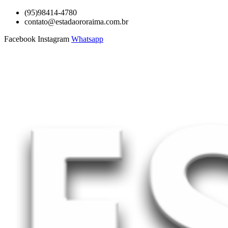
Ir
(95)98414-4780
para
contato@estadaororaima.com.br
o
Facebook
Instagram
Whatsapp
conteúdo