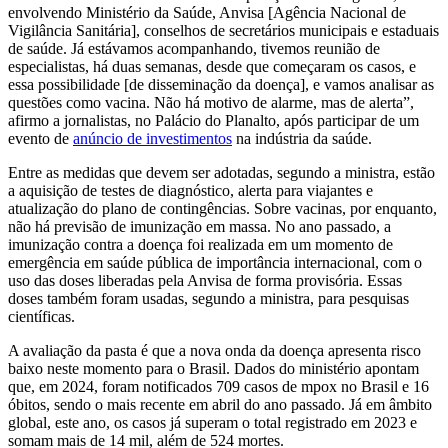
envolvendo Ministério da Saúde, Anvisa [Agência Nacional de
Vigilância Sanitária], conselhos de secretários municipais e estaduais
de saúde. Já estávamos acompanhando, tivemos reunião de
especialistas, há duas semanas, desde que começaram os casos, e
essa possibilidade [de disseminação da doença], e vamos analisar as
questões como vacina. Não há motivo de alarme, mas de alerta”,
afirmo a jornalistas, no Palácio do Planalto, após participar de um
evento de
anúncio de investimentos
na indústria da saúde.
Entre as medidas que devem ser adotadas, segundo a ministra, estão
a aquisição de testes de diagnóstico, alerta para viajantes e
atualização do plano de contingências. Sobre vacinas, por enquanto,
não há previsão de imunização em massa. No ano passado, a
imunização contra a doença foi realizada em um momento de
emergência em saúde pública de importância internacional, com o
uso das doses liberadas pela Anvisa de forma provisória. Essas
doses também foram usadas, segundo a ministra, para pesquisas
científicas.
A avaliação da pasta é que a nova onda da doença apresenta risco
baixo neste momento para o Brasil. Dados do ministério apontam
que, em 2024, foram notificados 709 casos de mpox no Brasil e 16
óbitos, sendo o mais recente em abril do ano passado. Já em âmbito
global, este ano, os casos já superam o total registrado em 2023 e
somam mais de 14 mil, além de 524 mortes.