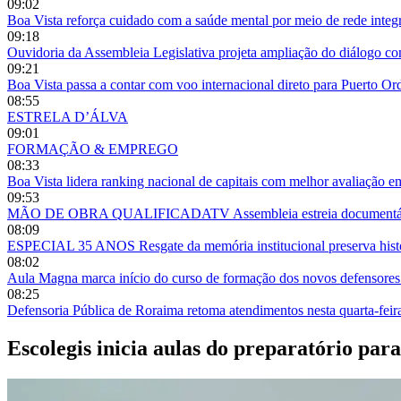
09:02
Boa Vista reforça cuidado com a saúde mental por meio de rede integ
09:18
Ouvidoria da Assembleia Legislativa projeta ampliação do diálogo 
09:21
Boa Vista passa a contar com voo internacional direto para Puerto O
08:55
ESTRELA D’ÁLVA
09:01
FORMAÇÃO & EMPREGO
08:33
Boa Vista lidera ranking nacional de capitais com melhor avaliação e
09:53
MÃO DE OBRA QUALIFICADATV Assembleia estreia documentário so
08:09
ESPECIAL 35 ANOS Resgate da memória institucional preserva histór
08:02
Aula Magna marca início do curso de formação dos novos defensor
08:25
Defensoria Pública de Roraima retoma atendimentos nesta quarta-fei
Escolegis inicia aulas do preparatório pa