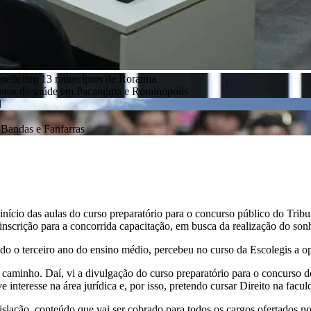
eneficiam 13 municípios de Roraima
entos de saúde em Pacaraima e Rorainópolis
l
Bandas e Fanfarras
o início das aulas do curso preparatório para o concurso público do Tri
inscrição para a concorrida capacitação, em busca da realização do son
ando o terceiro ano do ensino médio, percebeu no curso da Escolegis a o
 caminho. Daí, vi a divulgação do curso preparatório para o concurso 
e interesse na área jurídica e, por isso, pretendo cursar Direito na facul
islação, conteúdo que vai ser cobrado para todos os cargos ofertados 