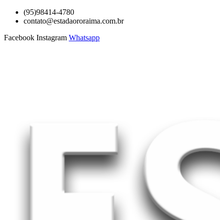
Ir
(95)98414-4780
para
contato@estadaororaima.com.br
o
Facebook
Instagram
Whatsapp
conteúdo