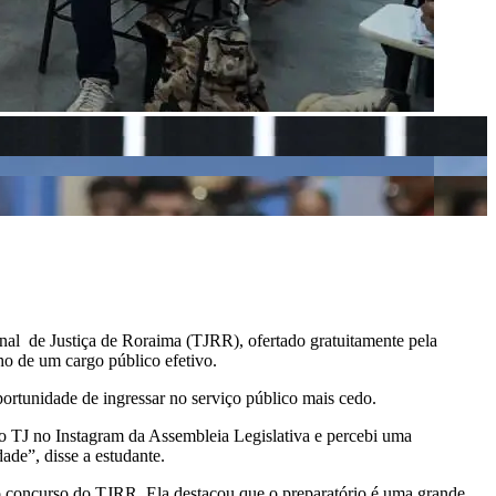
bunal de Justiça de Roraima (TJRR), ofertado gratuitamente pela
ho de um cargo público efetivo.
portunidade de ingressar no serviço público mais cedo.
do TJ no Instagram da Assembleia Legislativa e percebi uma
dade”, disse a estudante.
no concurso do TJRR. Ela destacou que o preparatório é uma grande