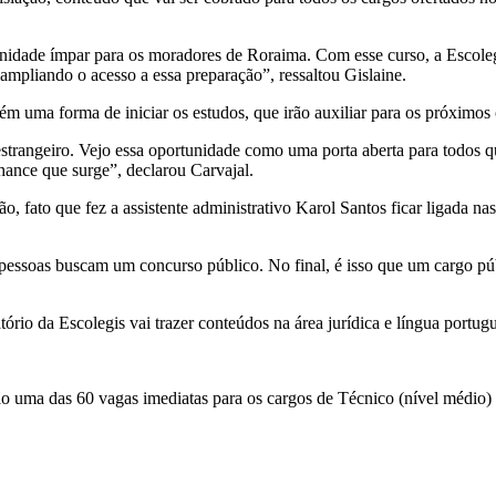
nidade ímpar para os moradores de Roraima. Com esse curso, a Escolegi
ampliando o acesso a essa preparação”, ressaltou Gislaine.
bém uma forma de iniciar os estudos, que irão auxiliar para os próximos
 estrangeiro. Vejo essa oportunidade como uma porta aberta para todos q
hance que surge”, declarou Carvajal.
, fato que fez a assistente administrativo Karol Santos ficar ligada nas
s pessoas buscam um concurso público. No final, é isso que um cargo pú
rio da Escolegis vai trazer conteúdos na área jurídica e língua portug
o uma das 60 vagas imediatas para os cargos de Técnico (nível médio) e