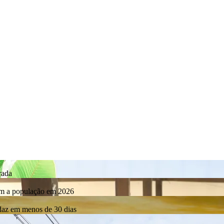
rada
com a população em 2026
rdaz em menos de 30 dias