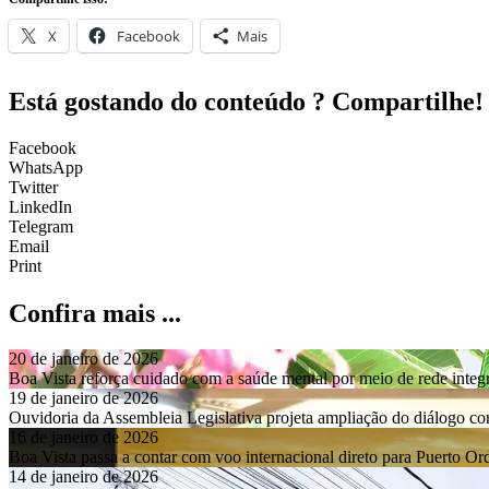
X
Facebook
Mais
Está gostando do conteúdo ? Compartilhe!
Facebook
WhatsApp
Twitter
LinkedIn
Telegram
Email
Print
Confira mais ...
20 de janeiro de 2026
Boa Vista reforça cuidado com a saúde mental por meio de rede integ
19 de janeiro de 2026
Ouvidoria da Assembleia Legislativa projeta ampliação do diálogo 
16 de janeiro de 2026
Boa Vista passa a contar com voo internacional direto para Puerto O
14 de janeiro de 2026