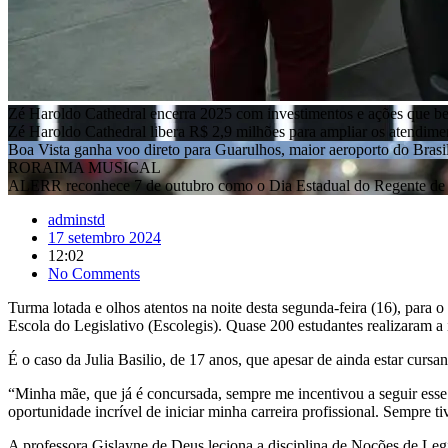
Zé Haroldo Cathedral encerra 2025 com investimentos e ações que b
Zé Haroldo Cathedral libera R$ 2,9 milhões para ampliar os atendim
Boa Vista ganha voo direto para Guarulhos, maior aeroporto do Brasi
RORAIMA MUSICAL
ALERR reconhece 7 de outubro como o Dia Estadual do Regente de 
adminstd
17 setembro 2024
12:02
No Comments
Turma lotada e olhos atentos na noite desta segunda-feira (16), para 
Escola do Legislativo (Escolegis). Quase 200 estudantes realizaram a 
É o caso da Julia Basilio, de 17 anos, que apesar de ainda estar curs
“Minha mãe, que já é concursada, sempre me incentivou a seguir esse
oportunidade incrível de iniciar minha carreira profissional. Sempre tiv
A professora Gislayne de Deus leciona a disciplina de Noções de Leg