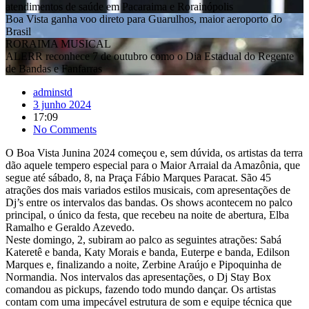
Brasil
RORAIMA MUSICAL
ALERR reconhece 7 de outubro como o Dia Estadual do Regente
de Bandas e Fanfarras
adminstd
3 junho 2024
17:09
No Comments
O Boa Vista Junina 2024 começou e, sem dúvida, os artistas da terra
dão aquele tempero especial para o Maior Arraial da Amazônia, que
segue até sábado, 8, na Praça Fábio Marques Paracat. São 45
atrações dos mais variados estilos musicais, com apresentações de
Dj’s entre os intervalos das bandas. Os shows acontecem no palco
principal, o único da festa, que recebeu na noite de abertura, Elba
Ramalho e Geraldo Azevedo.
Neste domingo, 2, subiram ao palco as seguintes atrações: Sabá
Kateretê e banda, Katy Morais e banda, Euterpe e banda, Edilson
Marques e, finalizando a noite, Zerbine Araújo e Pipoquinha de
Normandia. Nos intervalos das apresentações, o Dj Stay Box
comandou as pickups, fazendo todo mundo dançar. Os artistas
contam com uma impecável estrutura de som e equipe técnica que
garante tanto a eles quanto aos espectadores, aquela merecida
experiência de grandes festivais.