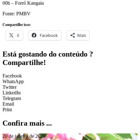
Fonte: PMBV
Compartilhe isso:
X
Facebook
Mais
Está gostando do conteúdo ?
Compartilhe!
Facebook
WhatsApp
Twitter
LinkedIn
Telegram
Email
Print
Confira mais ...
20 de janeiro de 2026
Boa Vista reforça cuidado com a saúde mental por meio de rede
integrada