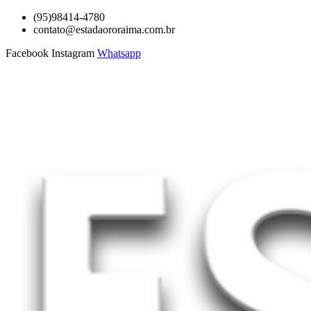
Ir
(95)98414-4780
para
contato@estadaororaima.com.br
o
Facebook
Instagram
Whatsapp
conteúdo