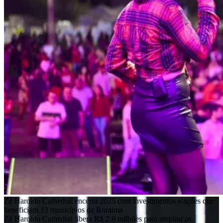
Zé Haroldo Cathedral encerra 2025 com investimentos e ações que
beneficiam 13 municípios de Roraima
Zé Haroldo Cathedral libera R$ 2,9 milhões para ampliar os
atendimentos de saúde em Pacaraima e Rorainópolis
Boa Vista ganha voo direto para Guarulhos, maior aeroporto do