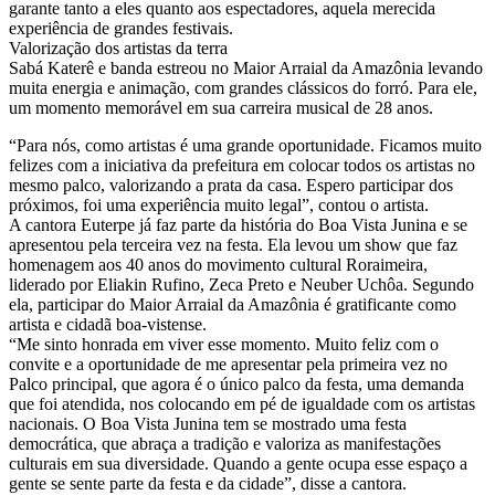
Valorização dos artistas da terra
Sabá Katerê e banda estreou no Maior Arraial da Amazônia levando
muita energia e animação, com grandes clássicos do forró. Para ele,
um momento memorável em sua carreira musical de 28 anos.
“Para nós, como artistas é uma grande oportunidade. Ficamos muito
felizes com a iniciativa da prefeitura em colocar todos os artistas no
mesmo palco, valorizando a prata da casa. Espero participar dos
próximos, foi uma experiência muito legal”, contou o artista.
A cantora Euterpe já faz parte da história do Boa Vista Junina e se
apresentou pela terceira vez na festa. Ela levou um show que faz
homenagem aos 40 anos do movimento cultural Roraimeira,
liderado por Eliakin Rufino, Zeca Preto e Neuber Uchôa. Segundo
ela, participar do Maior Arraial da Amazônia é gratificante como
artista e cidadã boa-vistense.
“Me sinto honrada em viver esse momento. Muito feliz com o
convite e a oportunidade de me apresentar pela primeira vez no
Palco principal, que agora é o único palco da festa, uma demanda
que foi atendida, nos colocando em pé de igualdade com os artistas
nacionais. O Boa Vista Junina tem se mostrado uma festa
democrática, que abraça a tradição e valoriza as manifestações
culturais em sua diversidade. Quando a gente ocupa esse espaço a
gente se sente parte da festa e da cidade”, disse a cantora.
O público prestigia o Maior Arraial da Amazônia
Amanda Monteiro e Flávio Melo são recém-chegados em Boa Vista