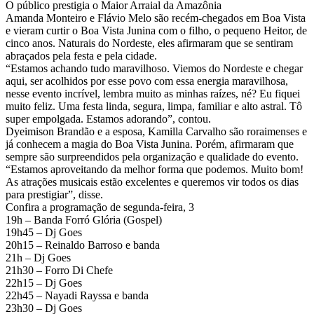
e vieram curtir o Boa Vista Junina com o filho, o pequeno Heitor, de
cinco anos. Naturais do Nordeste, eles afirmaram que se sentiram
abraçados pela festa e pela cidade.
“Estamos achando tudo maravilhoso. Viemos do Nordeste e chegar
aqui, ser acolhidos por esse povo com essa energia maravilhosa,
nesse evento incrível, lembra muito as minhas raízes, né? Eu fiquei
muito feliz. Uma festa linda, segura, limpa, familiar e alto astral. Tô
super empolgada. Estamos adorando”, contou.
Dyeimison Brandão e a esposa, Kamilla Carvalho são roraimenses e
já conhecem a magia do Boa Vista Junina. Porém, afirmaram que
sempre são surpreendidos pela organização e qualidade do evento.
“Estamos aproveitando da melhor forma que podemos. Muito bom!
As atrações musicais estão excelentes e queremos vir todos os dias
para prestigiar”, disse.
Confira a programação de segunda-feira, 3
19h – Banda Forró Glória (Gospel)
19h45 – Dj Goes
20h15 – Reinaldo Barroso e banda
21h – Dj Goes
21h30 – Forro Di Chefe
22h15 – Dj Goes
22h45 – Nayadi Rayssa e banda
23h30 – Dj Goes
00h – Forró Kangaia