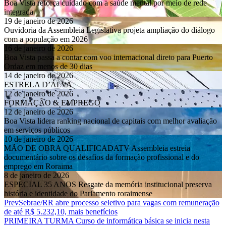
19 de janeiro de 2026
Ouvidoria da Assembleia Legislativa projeta ampliação do diálogo
com a população em 2026
16 de janeiro de 2026
Boa Vista passa a contar com voo internacional direto para Puerto
Ordaz em menos de 30 dias
14 de janeiro de 2026
ESTRELA D’ÁLVA
12 de janeiro de 2026
FORMAÇÃO & EMPREGO
12 de janeiro de 2026
Boa Vista lidera ranking nacional de capitais com melhor avaliação
em serviços públicos
10 de janeiro de 2026
MÃO DE OBRA QUALIFICADATV Assembleia estreia
documentário sobre os desafios da formação profissional e do
emprego em Roraima
8 de janeiro de 2026
ESPECIAL 35 ANOS Resgate da memória institucional preserva
história e identidade do Parlamento roraimense
Prev
Sebrae/RR abre processo seletivo para vagas com remuneração
de até R$ 5.232,10, mais benefícios
PRIMEIRA TURMA Curso de informática básica se inicia nesta
segunda-feira na Escolegis do Liberdade
Next