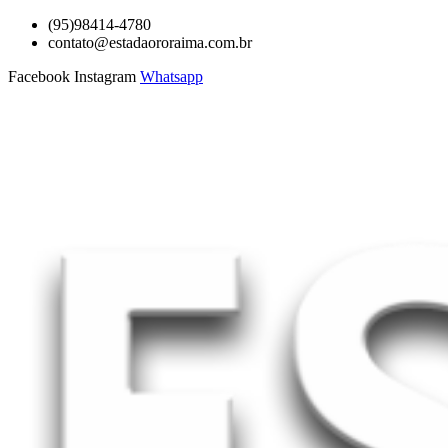
Ir
(95)98414-4780
para
contato@estadaororaima.com.br
o
Facebook
Instagram
Whatsapp
conteúdo