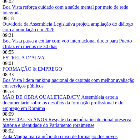
09:02
Boa Vista reforça cuidado com a saúde mental por meio de rede
integrada
09:18
Ouvidoria da Assembleia Legislativa projeta ampliação do diálogo
com a população em 2026
09:21
Boa Vista passa a contar com voo internacional direto para Puerto
Ordaz em menos de 30 dias
08:55
ESTRELA D’ÁLVA
09:01
FORMAÇÃO & EMPREGO
08:33
Boa Vista lidera ranking nacional de capitais com melhor avaliação
em serviços públicos
09:53
MÃO DE OBRA QUALIFICADATV Assembleia estreia
documentário sobre os desafios da formação profissional e do
emprego em Roraima
08:09
ESPECIAL 35 ANOS Resgate da memória institucional preserva
história e identidade do Parlamento roraimense
08:02
Aula Magna marca início do curso de formação dos novos