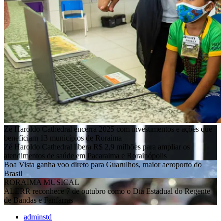
Zé Haroldo Cathedral encerra 2025 com investimentos e ações que
beneficiam 13 municípios de Roraima
Zé Haroldo Cathedral libera R$ 2,9 milhões para ampliar os
atendimentos de saúde em Pacaraima e Rorainópolis
Boa Vista ganha voo direto para Guarulhos, maior aeroporto do
Brasil
RORAIMA MUSICAL
ALERR reconhece 7 de outubro como o Dia Estadual do Regente
de Bandas e Fanfarras
adminstd