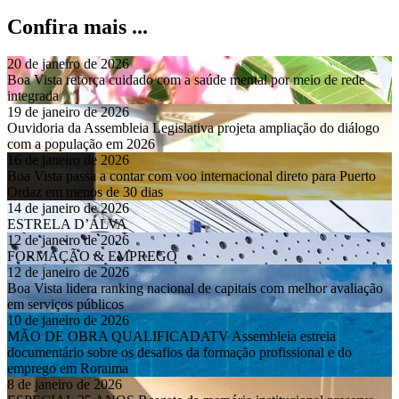
Confira mais ...
20 de janeiro de 2026
Boa Vista reforça cuidado com a saúde mental por meio de rede
integrada
19 de janeiro de 2026
Ouvidoria da Assembleia Legislativa projeta ampliação do diálogo
com a população em 2026
16 de janeiro de 2026
Boa Vista passa a contar com voo internacional direto para Puerto
Ordaz em menos de 30 dias
14 de janeiro de 2026
ESTRELA D’ÁLVA
12 de janeiro de 2026
FORMAÇÃO & EMPREGO
12 de janeiro de 2026
Boa Vista lidera ranking nacional de capitais com melhor avaliação
em serviços públicos
10 de janeiro de 2026
MÃO DE OBRA QUALIFICADATV Assembleia estreia
documentário sobre os desafios da formação profissional e do
emprego em Roraima
8 de janeiro de 2026