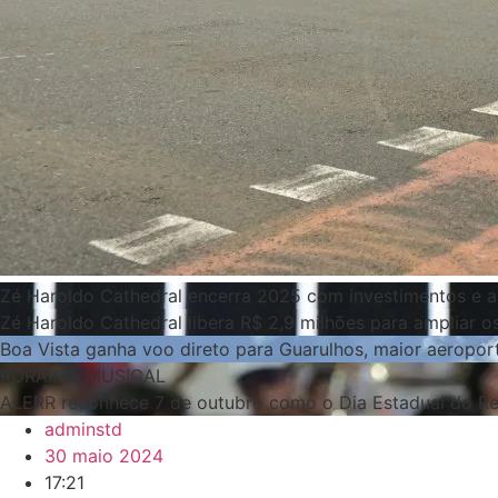
Zé Haroldo Cathedral encerra 2025 com investimentos e 
Zé Haroldo Cathedral libera R$ 2,9 milhões para ampliar 
Boa Vista ganha voo direto para Guarulhos, maior aeroport
RORAIMA MUSICAL
ALERR reconhece 7 de outubro como o Dia Estadual do Re
adminstd
30 maio 2024
17:21