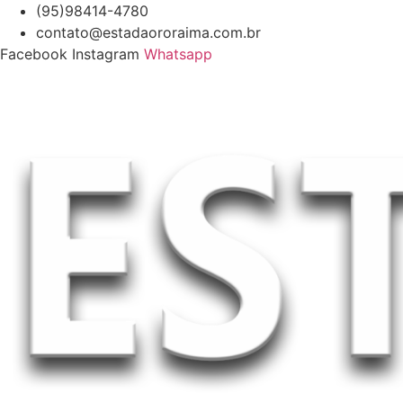
Ir
(95)98414-4780
para
contato@estadaororaima.com.br
o
Facebook
Instagram
Whatsapp
conteúdo