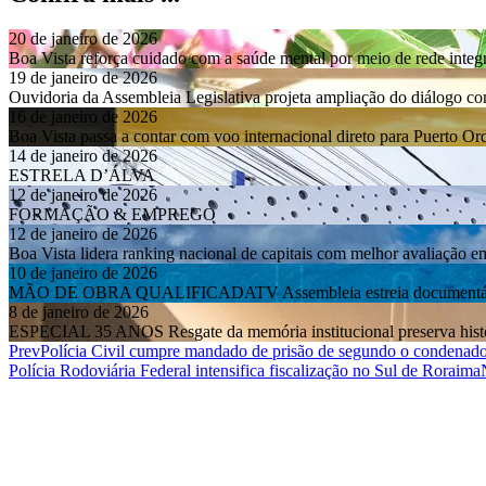
20 de janeiro de 2026
Boa Vista reforça cuidado com a saúde mental por meio de rede integ
19 de janeiro de 2026
Ouvidoria da Assembleia Legislativa projeta ampliação do diálogo 
16 de janeiro de 2026
Boa Vista passa a contar com voo internacional direto para Puerto O
14 de janeiro de 2026
ESTRELA D’ÁLVA
12 de janeiro de 2026
FORMAÇÃO & EMPREGO
12 de janeiro de 2026
Boa Vista lidera ranking nacional de capitais com melhor avaliação e
10 de janeiro de 2026
MÃO DE OBRA QUALIFICADATV Assembleia estreia documentário so
8 de janeiro de 2026
ESPECIAL 35 ANOS Resgate da memória institucional preserva histór
Prev
Polícia Civil cumpre mandado de prisão de segundo o condenado
Polícia Rodoviária Federal intensifica fiscalização no Sul de Roraima