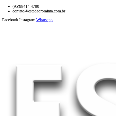
Ir
(95)98414-4780
para
contato@estadaororaima.com.br
o
Facebook
Instagram
Whatsapp
conteúdo