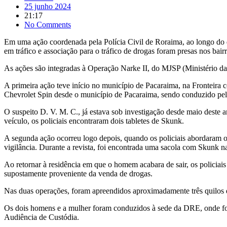
21:17
No Comments
Em uma ação coordenada pela Polícia Civil de Roraima, ao longo do d
em tráfico e associação para o tráfico de drogas foram presas nos b
As ações são integradas à Operação Narke II, do MJSP (Ministério da 
A primeira ação teve início no município de Pacaraima, na Frontei
Chevrolet Spin desde o município de Pacaraima, sendo conduzido pelo
O suspeito D. V. M. C., já estava sob investigação desde maio deste
veículo, os policiais encontraram dois tabletes de Skunk.
A segunda ação ocorreu logo depois, quando os policiais abordaram o
vigilância. Durante a revista, foi encontrada uma sacola com Skunk n
Ao retornar à residência em que o homem acabara de sair, os policiais
supostamente proveniente da venda de drogas.
Nas duas operações, foram apreendidos aproximadamente três quilos de
Os dois homens e a mulher foram conduzidos à sede da DRE, onde foram
Audiência de Custódia.
Operação Narke