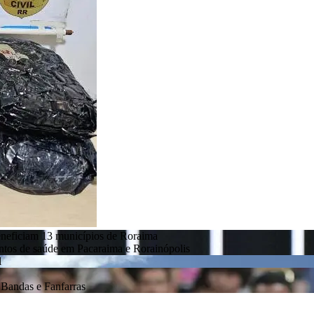
eneficiam 13 municípios de Roraima
entos de saúde em Pacaraima e Rorainópolis
l
Bandas e Fanfarras