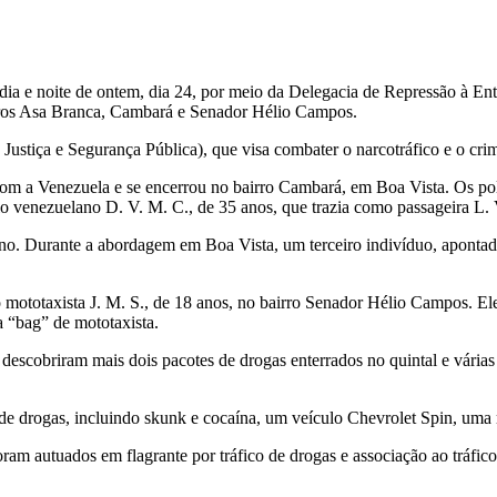
ia e noite de ontem, dia 24, por meio da Delegacia de Repressão à Ent
airros Asa Branca, Cambará e Senador Hélio Campos.
Justiça e Segurança Pública), que visa combater o narcotráfico e o cri
ra com a Venezuela e se encerrou no bairro Cambará, em Boa Vista. O
 venezuelano D. V. M. C., de 35 anos, que trazia como passageira L. V
 ano. Durante a abordagem em Boa Vista, um terceiro indivíduo, aponta
 mototaxista J. M. S., de 18 anos, no bairro Senador Hélio Campos. Ele
a “bag” de mototaxista.
 descobriram mais dois pacotes de drogas enterrados no quintal e vária
 drogas, incluindo skunk e cocaína, um veículo Chevrolet Spin, uma mot
 autuados em flagrante por tráfico de drogas e associação ao tráfico.