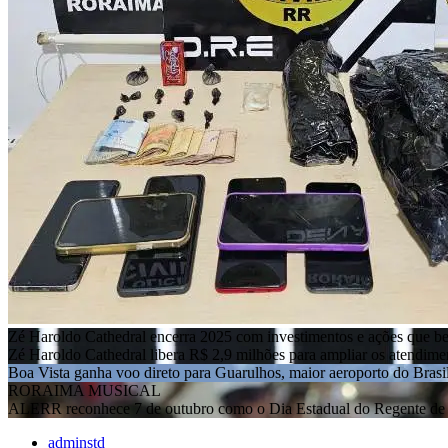
Zé Haroldo Cathedral encerra 2025 com investimentos e ações que b
Zé Haroldo Cathedral libera R$ 2,9 milhões para ampliar os atendim
Boa Vista ganha voo direto para Guarulhos, maior aeroporto do Brasi
RORAIMA MUSICAL
ALERR reconhece 7 de outubro como o Dia Estadual do Regente de 
adminstd
25 junho 2024