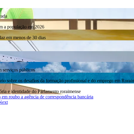
rada
com a população em 2026
rdaz em menos de 30 dias
m serviços públicos
bre os desafios da formação profissional e do emprego em Rorai
ia e identidade do Parlamento roraimense
 em roubo a agência de correspondência bancária
Next