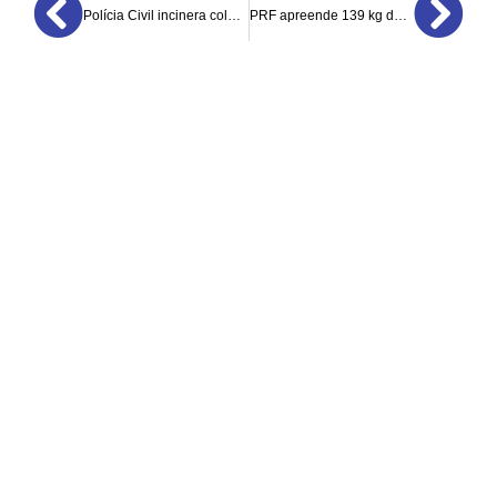
Polícia Civil incinera coletes balísticos inservíveis
PRF apreende 139 kg de Maconha e 6 toneladas de descaminho em carreta na BR 174