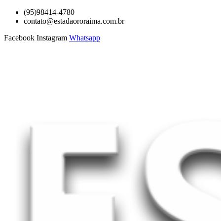
Ir
(95)98414-4780
para
contato@estadaororaima.com.br
o
Facebook
Instagram
Whatsapp
conteúdo