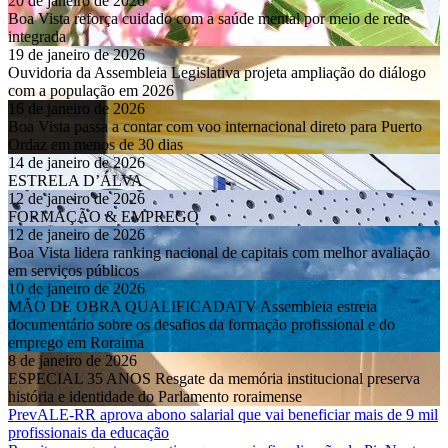
20 de janeiro de 2026
Boa Vista reforça cuidado com a saúde mental por meio de rede
integrada
19 de janeiro de 2026
Ouvidoria da Assembleia Legislativa projeta ampliação do diálogo
com a população em 2026
16 de janeiro de 2026
Boa Vista passa a contar com voo internacional direto para Puerto
Ordaz em menos de 30 dias
14 de janeiro de 2026
ESTRELA D’ÁLVA
12 de janeiro de 2026
FORMAÇÃO & EMPREGO
12 de janeiro de 2026
Boa Vista lidera ranking nacional de capitais com melhor avaliação
em serviços públicos
10 de janeiro de 2026
MÃO DE OBRA QUALIFICADATV Assembleia estreia
documentário sobre os desafios da formação profissional e do
emprego em Roraima
8 de janeiro de 2026
ESPECIAL 35 ANOS Resgate da memória institucional preserva
história e identidade do Parlamento roraimense
Prev
ALE-RR aprova abono salarial que vai beneficiar mais de 9 mil
profissionais da educação