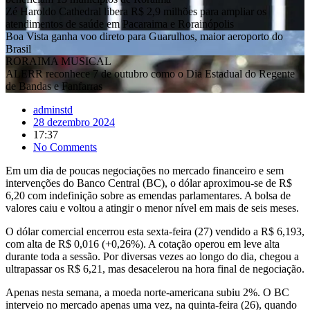
Zé Haroldo Cathedral libera R$ 2,9 milhões para ampliar os
atendimentos de saúde em Pacaraima e Rorainópolis
Boa Vista ganha voo direto para Guarulhos, maior aeroporto do
Brasil
RORAIMA MUSICAL
ALERR reconhece 7 de outubro como o Dia Estadual do Regente
de Bandas e Fanfarras
adminstd
28 dezembro 2024
17:37
No Comments
Em um dia de poucas negociações no mercado financeiro e sem
intervenções do Banco Central (BC), o dólar aproximou-se de R$
6,20 com indefinição sobre as emendas parlamentares. A bolsa de
valores caiu e voltou a atingir o menor nível em mais de seis meses.
O dólar comercial encerrou esta sexta-feira (27) vendido a R$ 6,193,
com alta de R$ 0,016 (+0,26%). A cotação operou em leve alta
durante toda a sessão. Por diversas vezes ao longo do dia, chegou a
ultrapassar os R$ 6,21, mas desacelerou na hora final de negociação.
Apenas nesta semana, a moeda norte-americana subiu 2%. O BC
interveio no mercado apenas uma vez, na quinta-feira (26), quando