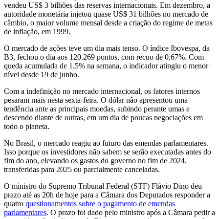
vendeu US$ 3 bilhões das reservas internacionais. Em dezembro, a
autoridade monetária injetou quase US$ 31 bilhões no mercado de
câmbio, o maior volume mensal desde a criação do regime de metas
de inflação, em 1999.
O mercado de ações teve um dia mais tenso. O índice Ibovespa, da
B3, fechou o dia aos 120.269 pontos, com recuo de 0,67%. Com
queda acumulada de 1,5% na semana, o indicador atingiu o menor
nível desde 19 de junho.
Com a indefinição no mercado internacional, os fatores internos
pesaram mais nesta sexta-feira. O dólar não apresentou uma
tendência ante as principais moedas, subindo perante umas e
descendo diante de outras, em um dia de poucas negociações em
todo o planeta.
No Brasil, o mercado reagiu ao futuro das emendas parlamentares.
Isso porque os investidores não sabem se serão executadas antes do
fim do ano, elevando os gastos do governo no fim de 2024,
transferidas para 2025 ou parcialmente canceladas.
O ministro do Supremo Tribunal Federal (STF) Flávio Dino deu
prazo até as 20h de hoje para a Câmara dos Deputados responder a
quatro
questionamentos sobre o pagamento de emendas
parlamentares
. O prazo foi dado pelo ministro após a Câmara pedir a