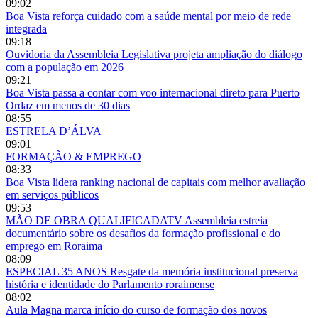
09:02
Boa Vista reforça cuidado com a saúde mental por meio de rede
integrada
09:18
Ouvidoria da Assembleia Legislativa projeta ampliação do diálogo
com a população em 2026
09:21
Boa Vista passa a contar com voo internacional direto para Puerto
Ordaz em menos de 30 dias
08:55
ESTRELA D’ÁLVA
09:01
FORMAÇÃO & EMPREGO
08:33
Boa Vista lidera ranking nacional de capitais com melhor avaliação
em serviços públicos
09:53
MÃO DE OBRA QUALIFICADATV Assembleia estreia
documentário sobre os desafios da formação profissional e do
emprego em Roraima
08:09
ESPECIAL 35 ANOS Resgate da memória institucional preserva
história e identidade do Parlamento roraimense
08:02
Aula Magna marca início do curso de formação dos novos