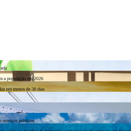
rada
com a população em 2026
rdaz em menos de 30 dias
m serviços públicos