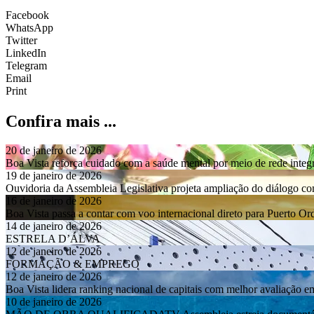
Facebook
WhatsApp
Twitter
LinkedIn
Telegram
Email
Print
Confira mais ...
20 de janeiro de 2026
Boa Vista reforça cuidado com a saúde mental por meio de rede integ
19 de janeiro de 2026
Ouvidoria da Assembleia Legislativa projeta ampliação do diálogo 
16 de janeiro de 2026
Boa Vista passa a contar com voo internacional direto para Puerto O
14 de janeiro de 2026
ESTRELA D’ÁLVA
12 de janeiro de 2026
FORMAÇÃO & EMPREGO
12 de janeiro de 2026
Boa Vista lidera ranking nacional de capitais com melhor avaliação e
10 de janeiro de 2026