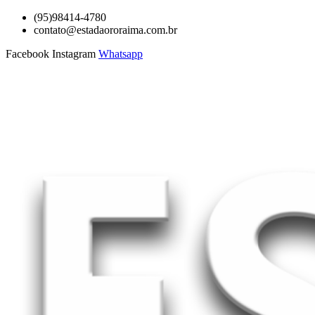
Ir
(95)98414-4780
para
contato@estadaororaima.com.br
o
Facebook
Instagram
Whatsapp
conteúdo