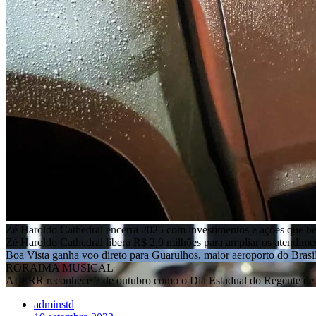
Zé Haroldo Cathedral encerra 2025 com investimentos e ações que b
Zé Haroldo Cathedral libera R$ 2,9 milhões para ampliar os atendim
Boa Vista ganha voo direto para Guarulhos, maior aeroporto do Brasi
RORAIMA MUSICAL
ALERR reconhece 7 de outubro como o Dia Estadual do Regente de 
adminstd