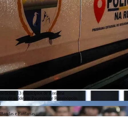
eneficiam 13 municípios de Roraima
entos de saúde em Pacaraima e Rorainópolis
l
Bandas e Fanfarras