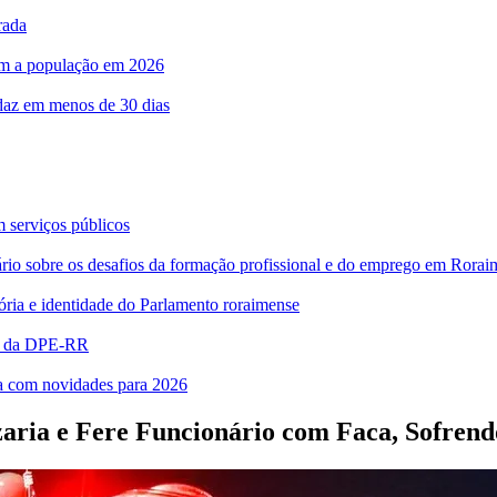
rada
com a população em 2026
rdaz em menos de 30 dias
m serviços públicos
bre os desafios da formação profissional e do emprego em Rorai
ia e identidade do Parlamento roraimense
es da DPE-RR
ra com novidades para 2026
aria e Fere Funcionário com Faca, Sofren