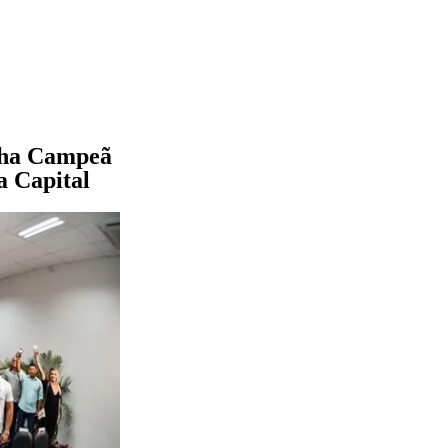
riha Campeã
a Capital