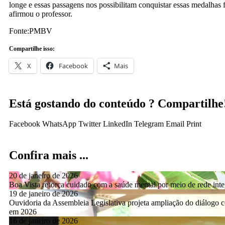
Fonte:PMBV
Compartilhe isso:
X
Facebook
Mais
Está gostando do conteúdo ? Compartilhe
Facebook
WhatsApp
Twitter
LinkedIn
Telegram
Email
Print
Confira mais ...
20 de janeiro de 2026
Boa Vista reforça cuidado com a saúde mental por meio de rede int
19 de janeiro de 2026
Ouvidoria da Assembleia Legislativa projeta ampliação do diálogo 
em 2026
16 de janeiro de 2026
Boa Vista passa a contar com voo internacional direto para Puerto
30 dias