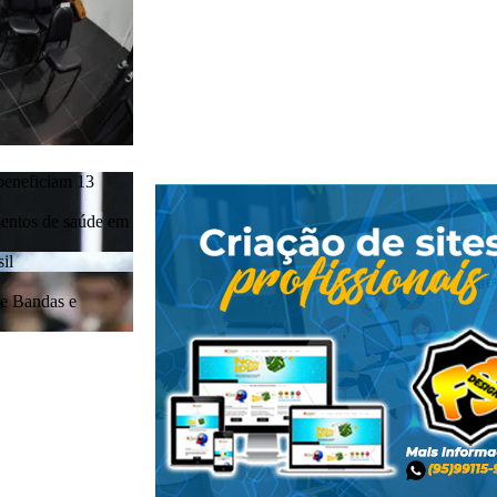
beneficiam 13
mentos de saúde em
il
e Bandas e