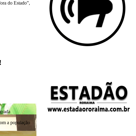
!
egrada
com a população
 Ordaz em menos de