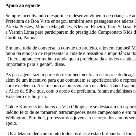
Sempre incentivando o esporte e o desenvolvimento de crianças e ad
Prefeitura de Boa Vista entregou também sete passagens aos atletas 
Alexia Prestes, Mônica Magalhães, Kleyton Ribeiro, Jhon Salazar, 
e Yasmin Lima para participarem do prestigiado Campeonato Kids de
Curitiba, Paraná.
Em uma roda de conversa, a convite do prefeito, a jovem campeã 
falou da emoção de representar a cidade e ressaltou a importância do
“Queria agradecer muito a ajuda que a prefeitura dá a todos os atleta
importante para a gente”, disse.
As passagens fazem parte do reconhecimento ao esforço e dedicação 
além de um incentivo para que continuem se aperfeiçoando e repres
com excelência. Assim como aconteceu com os atletas Caio Trajan
e Alice da Silva que, com o apoio da prefeitura, foram medalhistas
Brasileiro de Jiu-jitsu.
Caio e Kayron são alunos da Vila Olímpica e se destacam no espor
inédito feito de se tornarem tetracampeões neste campeonato e em m
Welington “Pirulito”, professor dos jovens, o esforço dos alunos se
apoio.
“Os atletas se dedicam muito todos os dias e estão brilhando lá for
longe e essas passagens nos possibilitam conquistar essas medalhas 
afirmou o professor.