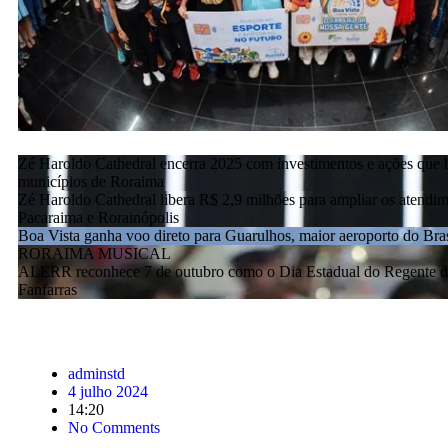
Zé Haroldo Cathedral encerra 2025 com investimentos e ações que 
municípios de Roraima
Zé Haroldo Cathedral libera R$ 2,9 milhões para ampliar os atendi
Pacaraima e Rorainópolis
Boa Vista ganha voo direto para Guarulhos, maior aeroporto do Bras
RORAIMA MUSICAL
ALERR reconhece 7 de outubro como o Dia Estadual do Regente d
Fanfarras
adminstd
4 julho 2024
14:20
No Comments