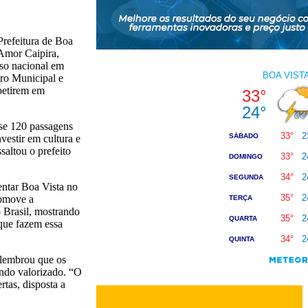
Prefeitura de Boa
 Amor Caipira,
rso nacional em
tro Municipal e
petirem em
se 120 passagens
vestir em cultura e
saltou o prefeito
entar Boa Vista no
romove a
o Brasil, mostrando
 que fazem essa
 lembrou que os
endo valorizado. “O
rtas, disposta a