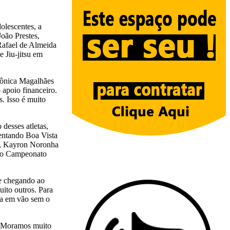
olescentes, a
João Prestes,
Rafael de Almeida
 Jiu-jitsu em
Mônica Magalhães
 apoio financeiro.
s. Isso é muito
desses atletas,
entando Boa Vista
o, Kayron Noronha
 no Campeonato
te chegando ao
uito outros. Para
ria em vão sem o
a. Moramos muito
fora do Estado”,