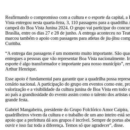
Reafirmando o compromisso com a cultura e o esporte da capital, a 
Vista entregou nesta quarta-feira, 3, 110 passagens para a quadrilha
campeã do Boa Vista Junina 2024. O grupo vai participar do concu
Brasília, entre os dias 27 e 28 de junho. A entrega aconteceu no Tea
marcou também o apoio com passagens para atletas de jiu-jítsu com
Curitiba.
“A entrega das passagens é um momento muito importante. São qua
entregues a pessoas que vão representar Boa Vista nacionalmente. In
esporte é algo transformador e importante para nosso município”, res
Arthur Henrique.
Esse apoio é fundamental para garantir que a quadrilha possa repres
cenário nacional. A participação do grupo em eventos como este, p
valorização e a visibilidade da cultura junina de Boa Vista em todo 
ao país a grandiosidade do evento assim como o talento dos artistas
grande festa.
Gabriel Mangabeira, presidente do Grupo Folclórico Amor Caipira,
quadrilheiros vivem da cultura e o trabalho de um ano inteiro está s
apoio que a prefeitura dá aos grupos é incrível. Sempre de portas abe
ouvir e isso faz toda a diferença. Temos só que agradecer”, disse.
Apoio ao esporte