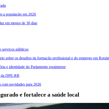
rada
com a população em 2026
rdaz em menos de 30 dias
m serviços públicos
bre os desafios da formação profissional e do emprego em Rorai
ia e identidade do Parlamento roraimense
es da DPE-RR
ra com novidades para 2026
gurado e fortalece a saúde local