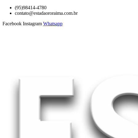
Ir
(95)98414-4780
para
contato@estadaororaima.com.br
o
Facebook
Instagram
Whatsapp
conteúdo