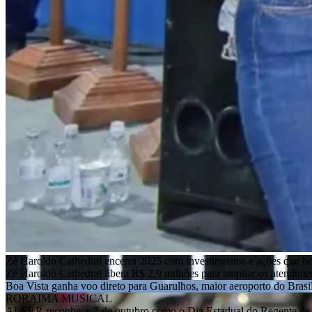
Zé Haroldo Cathedral encerra 2025 com investimentos e ações que b
Zé Haroldo Cathedral libera R$ 2,9 milhões para ampliar os atendim
Boa Vista ganha voo direto para Guarulhos, maior aeroporto do Brasi
RORAIMA MUSICAL
ALERR reconhece 7 de outubro como o Dia Estadual do Regente de 