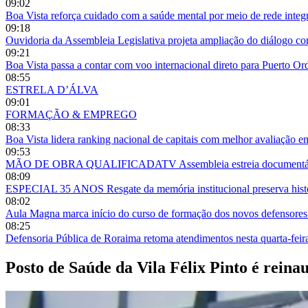
09:02
Boa Vista reforça cuidado com a saúde mental por meio de rede integ
09:18
Ouvidoria da Assembleia Legislativa projeta ampliação do diálogo 
09:21
Boa Vista passa a contar com voo internacional direto para Puerto O
08:55
ESTRELA D’ÁLVA
09:01
FORMAÇÃO & EMPREGO
08:33
Boa Vista lidera ranking nacional de capitais com melhor avaliação e
09:53
MÃO DE OBRA QUALIFICADATV Assembleia estreia documentário so
08:09
ESPECIAL 35 ANOS Resgate da memória institucional preserva histór
08:02
Aula Magna marca início do curso de formação dos novos defensor
08:25
Defensoria Pública de Roraima retoma atendimentos nesta quarta-fei
Posto de Saúde da Vila Félix Pinto é reinau