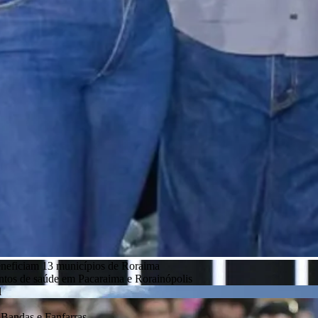
eneficiam 13 municípios de Roraima
entos de saúde em Pacaraima e Rorainópolis
l
Bandas e Fanfarras