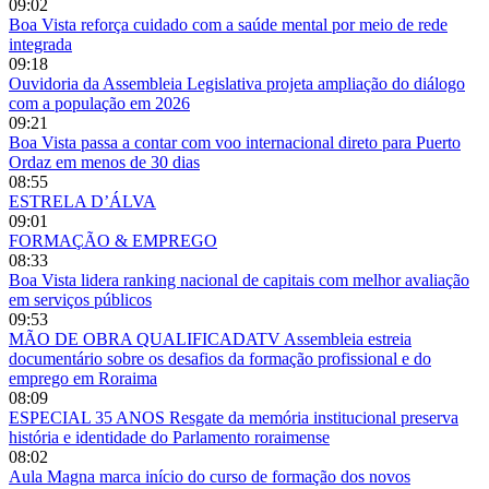
09:02
Boa Vista reforça cuidado com a saúde mental por meio de rede
integrada
09:18
Ouvidoria da Assembleia Legislativa projeta ampliação do diálogo
com a população em 2026
09:21
Boa Vista passa a contar com voo internacional direto para Puerto
Ordaz em menos de 30 dias
08:55
ESTRELA D’ÁLVA
09:01
FORMAÇÃO & EMPREGO
08:33
Boa Vista lidera ranking nacional de capitais com melhor avaliação
em serviços públicos
09:53
MÃO DE OBRA QUALIFICADATV Assembleia estreia
documentário sobre os desafios da formação profissional e do
emprego em Roraima
08:09
ESPECIAL 35 ANOS Resgate da memória institucional preserva
história e identidade do Parlamento roraimense
08:02
Aula Magna marca início do curso de formação dos novos