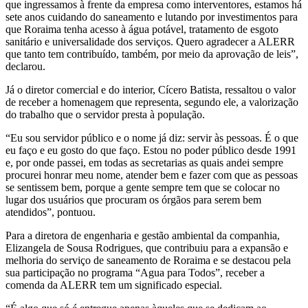
que ingressamos à frente da empresa como interventores, estamos há
sete anos cuidando do saneamento e lutando por investimentos para
que Roraima tenha acesso à água potável, tratamento de esgoto
sanitário e universalidade dos serviços. Quero agradecer a ALERR
que tanto tem contribuído, também, por meio da aprovação de leis”,
declarou.
Já o diretor comercial e do interior, Cícero Batista, ressaltou o valor
de receber a homenagem que representa, segundo ele, a valorização
do trabalho que o servidor presta à população.
“Eu sou servidor público e o nome já diz: servir às pessoas. É o que
eu faço e eu gosto do que faço. Estou no poder público desde 1991
e, por onde passei, em todas as secretarias as quais andei sempre
procurei honrar meu nome, atender bem e fazer com que as pessoas
se sentissem bem, porque a gente sempre tem que se colocar no
lugar dos usuários que procuram os órgãos para serem bem
atendidos”, pontuou.
Para a diretora de engenharia e gestão ambiental da companhia,
Elizangela de Sousa Rodrigues, que contribuiu para a expansão e
melhoria do serviço de saneamento de Roraima e se destacou pela
sua participação no programa “Agua para Todos”, receber a
comenda da ALERR tem um significado especial.