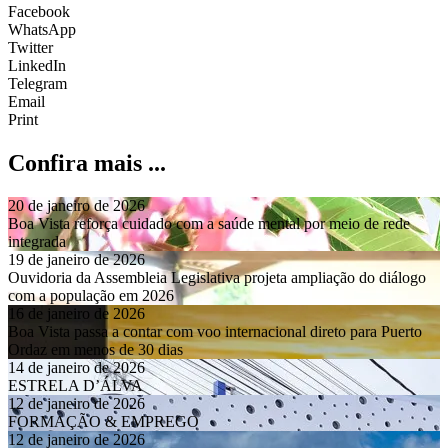
Facebook
WhatsApp
Twitter
LinkedIn
Telegram
Email
Print
Confira mais ...
20 de janeiro de 2026
Boa Vista reforça cuidado com a saúde mental por meio de rede
integrada
19 de janeiro de 2026
Ouvidoria da Assembleia Legislativa projeta ampliação do diálogo
com a população em 2026
16 de janeiro de 2026
Boa Vista passa a contar com voo internacional direto para Puerto
Ordaz em menos de 30 dias
14 de janeiro de 2026
ESTRELA D’ÁLVA
12 de janeiro de 2026
FORMAÇÃO & EMPREGO
12 de janeiro de 2026