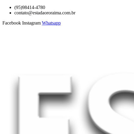
Ir
(95)98414-4780
para
contato@estadaororaima.com.br
o
Facebook
Instagram
Whatsapp
conteúdo