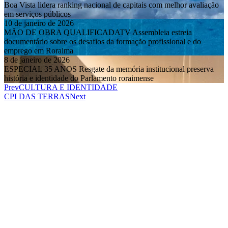
Boa Vista lidera ranking nacional de capitais com melhor avaliação
em serviços públicos
10 de janeiro de 2026
MÃO DE OBRA QUALIFICADATV Assembleia estreia
documentário sobre os desafios da formação profissional e do
emprego em Roraima
8 de janeiro de 2026
ESPECIAL 35 ANOS Resgate da memória institucional preserva
história e identidade do Parlamento roraimense
Prev
CULTURA E IDENTIDADE
CPI DAS TERRAS
Next