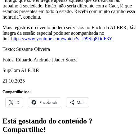
“É algo que só é entregue apenas àqueles que se dedicam ao
trabalho à sociedade. Então, não seria diferente com a Caer, já que
estamos presentes em todo o estado. Recebi com muito carinho essa
honraria”, concluiu.
Mais registros do evento podem ser vistos no Flickr da ALERR, Já a
íntegra da sessão especial pode ser acompanhada no
link
https://www.youtube.com/watch?v=D9Sjq8DdF3Y
.
Texto: Suzanne Oliveira
Fotos: Eduardo Andrade | Jader Souza
SupCom ALE-RR
21.10.2025
Compartilhe isso:
X
Facebook
Mais
Está gostando do conteúdo ?
Compartilhe!