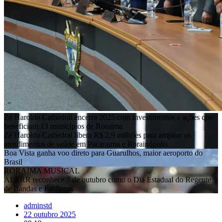
Zé Haroldo Cathedral encerra 2025 com investimentos e ações que
beneficiam 13 municípios de Roraima
Zé Haroldo Cathedral libera R$ 2,9 milhões para ampliar os
atendimentos de saúde em Pacaraima e Rorainópolis
Boa Vista ganha voo direto para Guarulhos, maior aeroporto do
Brasil
RORAIMA MUSICAL
ALERR reconhece 7 de outubro como o Dia Estadual do Regente
de Bandas e Fanfarras
adminstd
22 outubro 2025