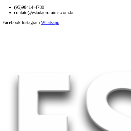
Ir
(95)98414-4780
para
contato@estadaororaima.com.br
o
Facebook
Instagram
Whatsapp
conteúdo