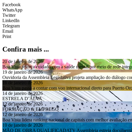
Facebook
WhatsApp
Twitter
LinkedIn
Telegram
Email
Print
Confira mais ...
20 de janeiro de 2026
Boa Vista reforça cuidado com a saúde mental por meio de rede integ
19 de janeiro de 2026
Ouvidoria da Assembleia Legislativa projeta ampliação do diálogo 
16 de janeiro de 2026
Boa Vista passa a contar com voo internacional direto para Puerto O
14 de janeiro de 2026
ESTRELA D’ÁLVA
12 de janeiro de 2026
FORMAÇÃO & EMPREGO
12 de janeiro de 2026
Boa Vista lidera ranking nacional de capitais com melhor avaliação e
10 de janeiro de 2026
MÃO DE OBRA QUALIFICADATV Assembleia estreia documentário so