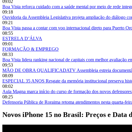
09:02
Boa Vista reforça cuidado com a saúde mental por meio de rede integ
09:18
Ouvidoria da Assembleia Legislativa projeta ampliação do diálogo 
09:21
Boa Vista passa a contar com voo internacional direto para Puerto O
08:55
ESTRELA D’ÁLVA
09:01
FORMAÇÃO & EMPREGO
08:33
Boa Vista lidera ranking nacional de capitais com melhor avaliação e
09:53
MÃO DE OBRA QUALIFICADATV Assembleia estreia documentário so
08:09
ESPECIAL 35 ANOS Resgate da memória institucional preserva histór
08:02
Aula Magna marca início do curso de formação dos novos defensor
08:25
Defensoria Pública de Roraima retoma atendimentos nesta quarta-fei
Novos iPhone 15 no Brasil: Preços e Data