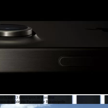
eneficiam 13 municípios de Roraima
entos de saúde em Pacaraima e Rorainópolis
l