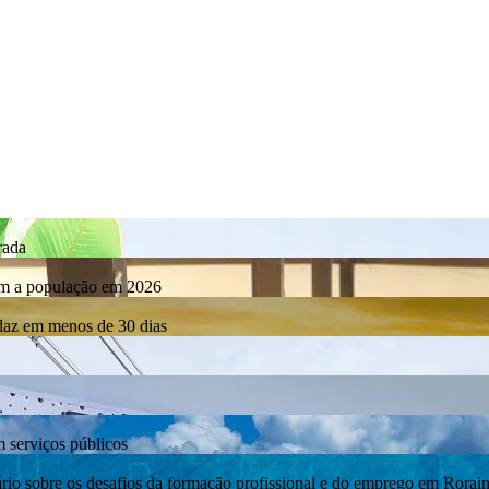
rada
com a população em 2026
rdaz em menos de 30 dias
m serviços públicos
bre os desafios da formação profissional e do emprego em Rorai