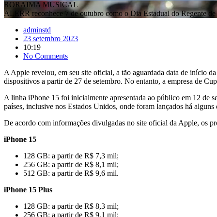
RORAIMA MUSICAL
ALERR reconhece 7 de outubro como o Dia Estadual do Regente de 
adminstd
23 setembro 2023
10:19
No Comments
A Apple revelou, em seu site oficial, a tão aguardada data de início
dispositivos a partir de 27 de setembro. No entanto, a empresa de Cup
A linha iPhone 15 foi inicialmente apresentada ao público em 12 de 
países, inclusive nos Estados Unidos, onde foram lançados há alguns 
De acordo com informações divulgadas no site oficial da Apple, os pr
iPhone 15
128 GB: a partir de R$ 7,3 mil;
256 GB: a partir de R$ 8,1 mil;
512 GB: a partir de R$ 9,6 mil.
iPhone 15 Plus
128 GB: a partir de R$ 8,3 mil;
256 GB: a partir de R$ 9,1 mil;