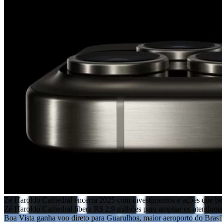
Zé Haroldo Cathedral encerra 2025 com investimentos e ações que b
Zé Haroldo Cathedral libera R$ 2,9 milhões para ampliar os atendim
Boa Vista ganha voo direto para Guarulhos, maior aeroporto do Brasi