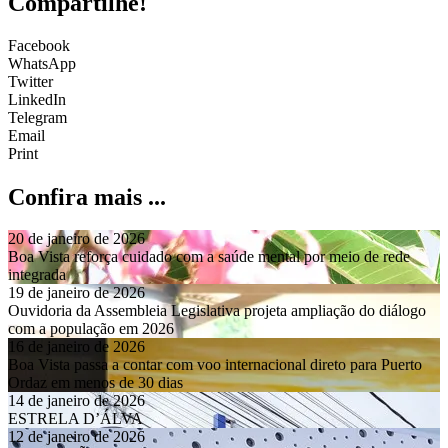
Compartilhe!
Facebook
WhatsApp
Twitter
LinkedIn
Telegram
Email
Print
Confira mais ...
20 de janeiro de 2026
Boa Vista reforça cuidado com a saúde mental por meio de rede
integrada
19 de janeiro de 2026
Ouvidoria da Assembleia Legislativa projeta ampliação do diálogo
com a população em 2026
16 de janeiro de 2026
Boa Vista passa a contar com voo internacional direto para Puerto
Ordaz em menos de 30 dias
14 de janeiro de 2026
ESTRELA D’ÁLVA
12 de janeiro de 2026