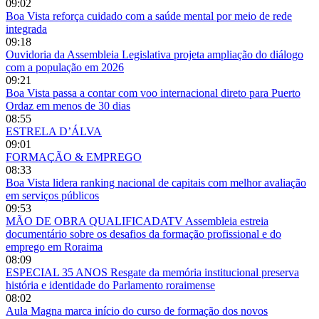
09:02
Boa Vista reforça cuidado com a saúde mental por meio de rede
integrada
09:18
Ouvidoria da Assembleia Legislativa projeta ampliação do diálogo
com a população em 2026
09:21
Boa Vista passa a contar com voo internacional direto para Puerto
Ordaz em menos de 30 dias
08:55
ESTRELA D’ÁLVA
09:01
FORMAÇÃO & EMPREGO
08:33
Boa Vista lidera ranking nacional de capitais com melhor avaliação
em serviços públicos
09:53
MÃO DE OBRA QUALIFICADATV Assembleia estreia
documentário sobre os desafios da formação profissional e do
emprego em Roraima
08:09
ESPECIAL 35 ANOS Resgate da memória institucional preserva
história e identidade do Parlamento roraimense
08:02
Aula Magna marca início do curso de formação dos novos