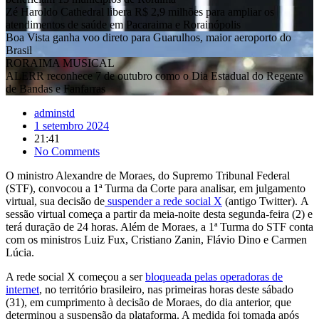
Zé Haroldo Cathedral libera R$ 2,9 milhões para ampliar os
atendimentos de saúde em Pacaraima e Rorainópolis
Boa Vista ganha voo direto para Guarulhos, maior aeroporto do
Brasil
RORAIMA MUSICAL
ALERR reconhece 7 de outubro como o Dia Estadual do Regente
de Bandas e Fanfarras
adminstd
1 setembro 2024
21:41
No Comments
O ministro Alexandre de Moraes, do Supremo Tribunal Federal
(STF), convocou a 1ª Turma da Corte para analisar, em julgamento
virtual, sua decisão de
suspender a rede social X
(antigo Twitter). A
sessão virtual começa a partir da meia-noite desta segunda-feira (2) e
terá duração de 24 horas. Além de Moraes, a 1ª Turma do STF conta
com os ministros Luiz Fux, Cristiano Zanin, Flávio Dino e Carmen
Lúcia.
A rede social X começou a ser
bloqueada pelas operadoras de
internet
, no território brasileiro, nas primeiras horas deste sábado
(31), em cumprimento à decisão de Moraes, do dia anterior, que
determinou a suspensão da plataforma. A medida foi tomada após