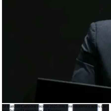
Zé Haroldo Cathedral encerra 2025 com investimentos e ações que
beneficiam 13 municípios de Roraima