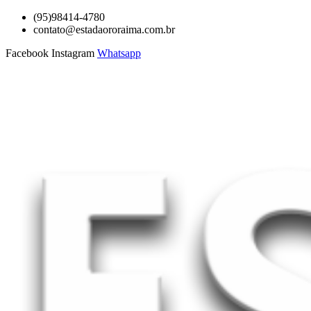
Ir
(95)98414-4780
para
contato@estadaororaima.com.br
o
Facebook
Instagram
Whatsapp
conteúdo