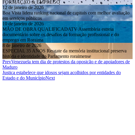
FORMAÇÃO & EMPREGO
12 de janeiro de 2026
Boa Vista lidera ranking nacional de capitais com melhor avaliação
em serviços públicos
10 de janeiro de 2026
MÃO DE OBRA QUALIFICADATV Assembleia estreia
documentário sobre os desafios da formação profissional e do
emprego em Roraima
8 de janeiro de 2026
ESPECIAL 35 ANOS Resgate da memória institucional preserva
história e identidade do Parlamento roraimense
Prev
Venezuela tem dia de protestos da oposição e de apoiadores de
Maduro
Justiça estabelece que idosos sejam acolhidos por entidades do
Estado e do Município
Next