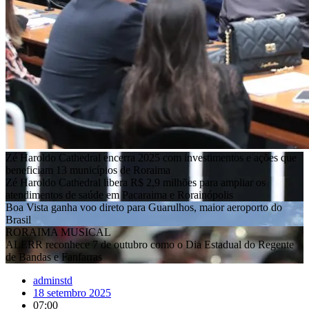
Zé Haroldo Cathedral encerra 2025 com investimentos e ações que
beneficiam 13 municípios de Roraima
Zé Haroldo Cathedral libera R$ 2,9 milhões para ampliar os
atendimentos de saúde em Pacaraima e Rorainópolis
Boa Vista ganha voo direto para Guarulhos, maior aeroporto do
Brasil
RORAIMA MUSICAL
ALERR reconhece 7 de outubro como o Dia Estadual do Regente
de Bandas e Fanfarras
adminstd
18 setembro 2025
07:00