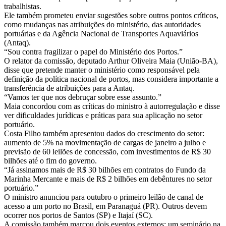
trabalhistas.
Ele também prometeu enviar sugestões sobre outros pontos críticos,
como mudanças nas atribuições do ministério, das autoridades
portuárias e da Agência Nacional de Transportes Aquaviários
(Antaq).
“Sou contra fragilizar o papel do Ministério dos Portos.”
O relator da comissão, deputado Arthur Oliveira Maia (União-BA),
disse que pretende manter o ministério como responsável pela
definição da política nacional de portos, mas considera importante a
transferência de atribuições para a Antaq.
“Vamos ter que nos debruçar sobre esse assunto.”
Maia concordou com as críticas do ministro à autorregulação e disse
ver dificuldades jurídicas e práticas para sua aplicação no setor
portuário.
Costa Filho também apresentou dados do crescimento do setor:
aumento de 5% na movimentação de cargas de janeiro a julho e
previsão de 60 leilões de concessão, com investimentos de R$ 30
bilhões até o fim do governo.
“Já assinamos mais de R$ 30 bilhões em contratos do Fundo da
Marinha Mercante e mais de R$ 2 bilhões em debêntures no setor
portuário.”
O ministro anunciou para outubro o primeiro leilão de canal de
acesso a um porto no Brasil, em Paranaguá (PR). Outros devem
ocorrer nos portos de Santos (SP) e Itajaí (SC).
A comissão também marcou dois eventos externos: um seminário na