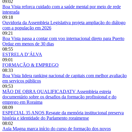
09:02
Boa Vista reforça cuidado com a saúde mental por meio de rede
integrada
09:18
Ouvidoria da Assembleia Legislativa projeta ampliação do diálogo
com a população em 2026
09:21
Boa Vista passa a contar com voo internacional direto para Puerto
Ordaz em menos de 30 dias
08:55
ESTRELA D’ÁLVA
09:01
FORMAÇÃO & EMPREGO
08:33
Boa Vista lidera ranking nacional de capitais com melhor avaliação
em serviços públicos
09:53
MÃO DE OBRA QUALIFICADATV Assembleia estreia
documentário sobre os desafios da formação profissional e do
emprego em Roraima
08:09
ESPECIAL 35 ANOS Resgate da memória institucional preserva
história e identidade do Parlamento roraimense
08:02
Aula Magna marca início do curso de formação dos novos