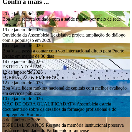
Confira mais ...
20 de janeiro de 2026
Boa Vista reforça cuidado com a saúde mental por meio de rede
integrada
19 de janeiro de 2026
Ouvidoria da Assembleia Legislativa projeta ampliação do diálogo
com a população em 2026
16 de janeiro de 2026
Boa Vista passa a contar com voo internacional direto para Puerto
Ordaz em menos de 30 dias
14 de janeiro de 2026
ESTRELA D’ÁLVA
12 de janeiro de 2026
FORMAÇÃO & EMPREGO
12 de janeiro de 2026
Boa Vista lidera ranking nacional de capitais com melhor avaliação
em serviços públicos
10 de janeiro de 2026
MÃO DE OBRA QUALIFICADATV Assembleia estreia
documentário sobre os desafios da formação profissional e do
emprego em Roraima
8 de janeiro de 2026
ESPECIAL 35 ANOS Resgate da memória institucional preserva
história e identidade do Parlamento roraimense