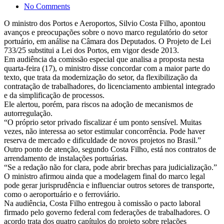
No Comments
O ministro dos Portos e Aeroportos, Silvio Costa Filho, apontou
avanços e preocupações sobre o novo marco regulatório do setor
portuário, em análise na Câmara dos Deputados. O Projeto de Lei
733/25 substitui a Lei dos Portos, em vigor desde 2013.
Em audiência da comissão especial que analisa a proposta nesta
quarta-feira (17), o ministro disse concordar com a maior parte do
texto, que trata da modernização do setor, da flexibilização da
contratação de trabalhadores, do licenciamento ambiental integrado
e da simplificação de processos.
Ele alertou, porém, para riscos na adoção de mecanismos de
autorregulação.
“O próprio setor privado fiscalizar é um ponto sensível. Muitas
vezes, não interessa ao setor estimular concorrência. Pode haver
reserva de mercado e dificuldade de novos projetos no Brasil.”
Outro ponto de atenção, segundo Costa Filho, está nos contratos de
arrendamento de instalações portuárias.
“Se a redação não for clara, pode abrir brechas para judicialização.”
O ministro afirmou ainda que a modelagem final do marco legal
pode gerar jurisprudência e influenciar outros setores de transporte,
como o aeroportuário e o ferroviário.
Na audiência, Costa Filho entregou à comissão o pacto laboral
firmado pelo governo federal com federações de trabalhadores. O
acordo trata dos quatro capítulos do projeto sobre relações