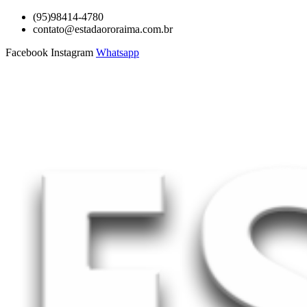
Ir
(95)98414-4780
para
contato@estadaororaima.com.br
o
Facebook
Instagram
Whatsapp
conteúdo