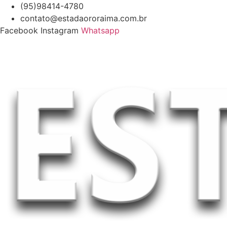
Ir
(95)98414-4780
para
contato@estadaororaima.com.br
o
Facebook
Instagram
Whatsapp
conteúdo