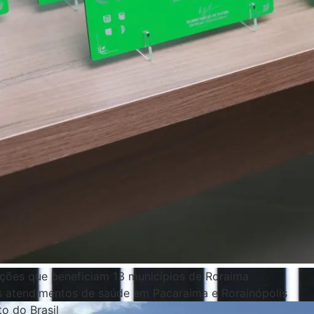
ações que beneficiam 13 municípios de Roraima
os atendimentos de saúde em Pacaraima e Rorainópolis
o do Brasil