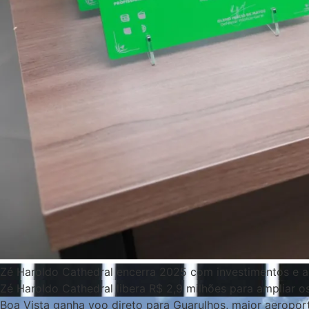
Zé Haroldo Cathedral encerra 2025 com investimentos e 
Zé Haroldo Cathedral libera R$ 2,9 milhões para ampliar 
Boa Vista ganha voo direto para Guarulhos, maior aeroport