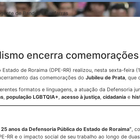
gente de Bandas e Fanfarras
nalismo encerra comemorações
 Estado de Roraima (DPE-RR) realizou, nesta sexta-feira (
 o encerramento das comemorações do
Jubileu de Prata
, que 
rentes formatos e linguagens, a atuação da Defensoria jun
as
,
população LGBTQIA+
,
acesso à justiça
,
cidadania
e
his
: 25 anos da Defensoria Pública do Estado de Roraima”
, c
DPE-RR e o impacto social de seu trabalho ao longo de dua