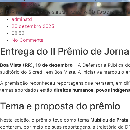
RORAIMA MUSICAL
ALERR reconhece 7 de outubro como o Dia Estadual do Re
adminstd
20 dezembro 2025
08:53
No Comments
Entrega do II Prêmio de Jor
Boa Vista (RR), 19 de dezembro
– A Defensoria Pública do
auditório do Sicredi, em Boa Vista. A iniciativa marcou
A premiação reconheceu reportagens que retratam, em dife
temas abordados estão
direitos humanos
,
povos indígen
Tema e proposta do prêmio
Nesta edição, o prêmio teve como tema
“Jubileu de Prata
contarem, por meio de suas reportagens, a trajetória da 