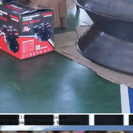
eneficiam 13 municípios de Roraima
entos de saúde em Pacaraima e Rorainópolis
l