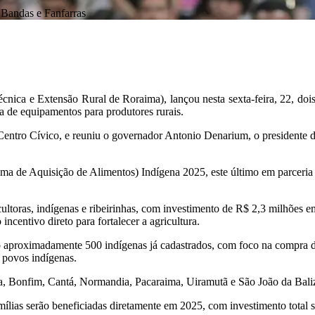
Bandas e Fanfarras
cnica e Extensão Rural de Roraima), lançou nesta sexta-feira, 22, dois
 de equipamentos para produtores rurais.
entro Cívico, e reuniu o governador Antonio Denarium, o presidente do
ma de Aquisição de Alimentos) Indígena 2025, este último em parceria 
toras, indígenas e ribeirinhas, com investimento de R$ 2,3 milhões em 
centivo direto para fortalecer a agricultura.
aproximadamente 500 indígenas já cadastrados, com foco na compra de 
m povos indígenas.
a, Bonfim, Cantá, Normandia, Pacaraima, Uiramutã e São João da Bali
mílias serão beneficiadas diretamente em 2025, com investimento total 