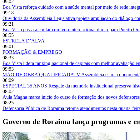
09:02
Boa Vista reforça cuidado com a saúde mental por meio de rede integ
09:18
Ouvidoria da Assembleia Legislativa projeta ampliação do diálogo 
09:21
Boa Vista passa a contar com voo internacional direto para Puerto O
08:55
ESTRELA D’ÁLVA
09:01
FORMAÇÃO & EMPREGO
08:33
Boa Vista lidera ranking nacional de capitais com melhor avaliação e
09:53
MÃO DE OBRA QUALIFICADATV Assembleia estreia documentário so
08:09
ESPECIAL 35 ANOS Resgate da memória institucional preserva histór
08:02
Aula Magna marca início do curso de formação dos novos defensor
08:25
Defensoria Pública de Roraima retoma atendimentos nesta quarta-fei
Governo de Roraima lança programas e ent