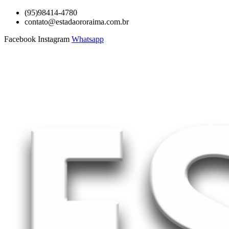
Ir
(95)98414-4780
para
contato@estadaororaima.com.br
o
Facebook
Instagram
Whatsapp
conteúdo