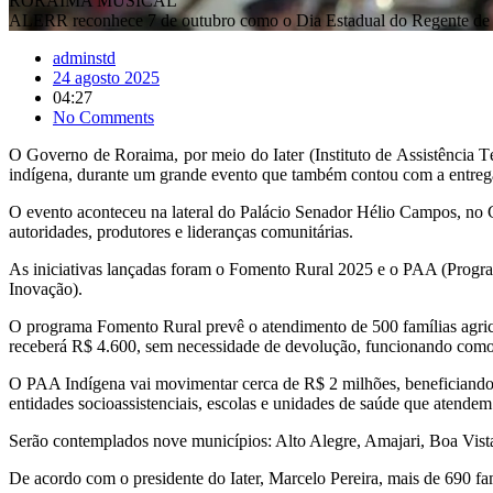
RORAIMA MUSICAL
ALERR reconhece 7 de outubro como o Dia Estadual do Regente de 
adminstd
24 agosto 2025
04:27
No Comments
O Governo de Roraima, por meio do Iater (Instituto de Assistência Té
indígena, durante um grande evento que também contou com a entrega
O evento aconteceu na lateral do Palácio Senador Hélio Campos, no C
autoridades, produtores e lideranças comunitárias.
As iniciativas lançadas foram o Fomento Rural 2025 e o PAA (Progra
Inovação).
O programa Fomento Rural prevê o atendimento de 500 famílias agricul
receberá R$ 4.600, sem necessidade de devolução, funcionando como in
O PAA Indígena vai movimentar cerca de R$ 2 milhões, beneficiando 
entidades socioassistenciais, escolas e unidades de saúde que atende
Serão contemplados nove municípios: Alto Alegre, Amajari, Boa Vist
De acordo com o presidente do Iater, Marcelo Pereira, mais de 690 fa