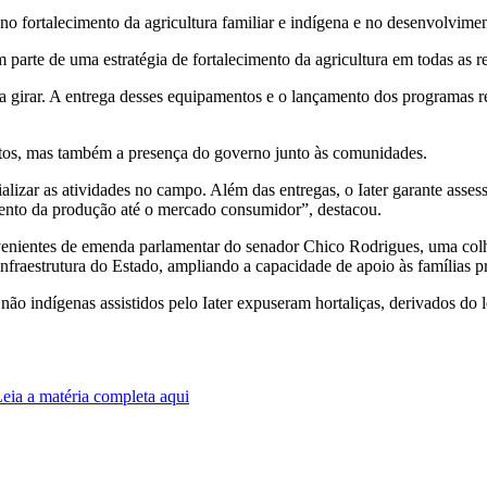
no fortalecimento da agricultura familiar e indígena e no desenvolvimen
arte de uma estratégia de fortalecimento da agricultura em todas as r
irar. A entrega desses equipamentos e o lançamento dos programas re
ntos, mas também a presença do governo junto às comunidades.
alizar as atividades no campo. Além das entregas, o Iater garante asses
ento da produção até o mercado consumidor”, destacou.
enientes de emenda parlamentar do senador Chico Rodrigues, uma colhe
infraestrutura do Estado, ampliando a capacidade de apoio às famílias p
ão indígenas assistidos pelo Iater expuseram hortaliças, derivados do 
Leia a matéria completa aqui