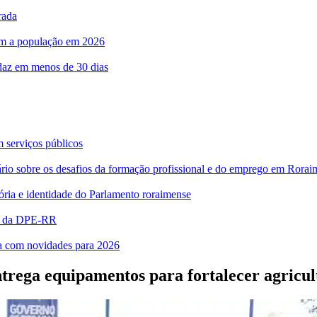
rada
com a população em 2026
rdaz em menos de 30 dias
m serviços públicos
bre os desafios da formação profissional e do emprego em Rorai
ia e identidade do Parlamento roraimense
es da DPE-RR
ra com novidades para 2026
rega equipamentos para fortalecer agricult