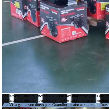
Zé Haroldo Cathedral encerra 2025 com investimentos e ações que b
Zé Haroldo Cathedral libera R$ 2,9 milhões para ampliar os atendim
Boa Vista ganha voo direto para Guarulhos, maior aeroporto do Brasi