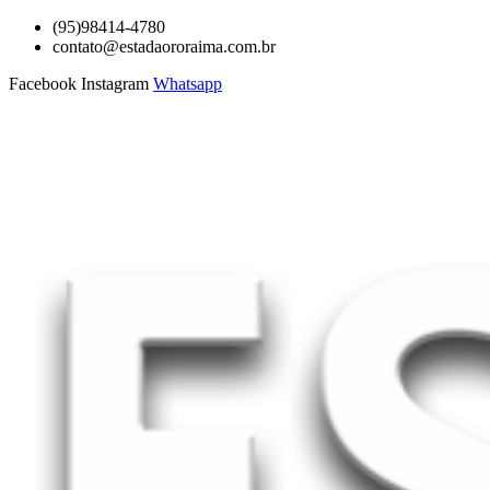
Ir
(95)98414-4780
para
contato@estadaororaima.com.br
o
Facebook
Instagram
Whatsapp
conteúdo