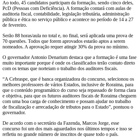
auditoria fiscal, contabilidade, legislação tributária, administração
pública e ética no serviço público e acontece no período de 14 a 27
de fevereiro.
Serão 88 horas/aula no total e, no final, será aplicada uma prova de
70 questões. Todos que forem aprovados estarão aptos a serem
nomeados. A aprovação requer atingir 30% da prova no mínimo.
O governador Antonio Denarium destaca que a formação é uma fase
muito importante porque é onde os classificados terão contato direto
com os temas que norteiam o trabalho dos auditores fiscais.
“A Cebraspe, que é banca organizadora do concurso, selecionou os
melhores professores de vários Estados, inclusive de Roraima, para
que o conteúdo programático do curso seja repassado de forma clara
e objetiva, para que os futuros auditores fiscais de Roraima cheguem
com uma boa carga de conhecimento e possam ajudar no trabalho
de fiscalização e arrecadação de tributos para o Estado”, pontuou o
governador.
De acordo com o secretário da Fazenda, Marcos Jorge, esse
concurso foi um dos mais aguardados nos últimos tempos e isso se
refletiu no grande número de inscritos de quase todo o país.
“O último concurso realizado para o cargo de auditor fiscal em