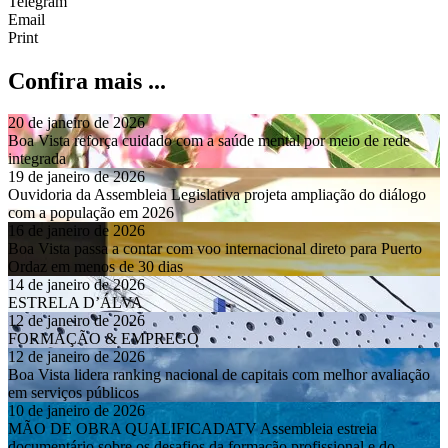
Print
Confira mais ...
20 de janeiro de 2026
Boa Vista reforça cuidado com a saúde mental por meio de rede
integrada
19 de janeiro de 2026
Ouvidoria da Assembleia Legislativa projeta ampliação do diálogo
com a população em 2026
16 de janeiro de 2026
Boa Vista passa a contar com voo internacional direto para Puerto
Ordaz em menos de 30 dias
14 de janeiro de 2026
ESTRELA D’ÁLVA
12 de janeiro de 2026
FORMAÇÃO & EMPREGO
12 de janeiro de 2026
Boa Vista lidera ranking nacional de capitais com melhor avaliação
em serviços públicos
10 de janeiro de 2026
MÃO DE OBRA QUALIFICADATV Assembleia estreia
documentário sobre os desafios da formação profissional e do
emprego em Roraima
8 de janeiro de 2026