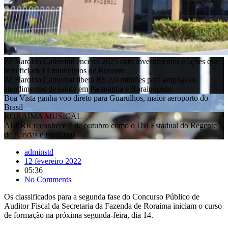
Zé Haroldo Cathedral encerra 2025 com investimentos e ações que
beneficiam 13 municípios de Roraima
Zé Haroldo Cathedral libera R$ 2,9 milhões para ampliar os
atendimentos de saúde em Pacaraima e Rorainópolis
Boa Vista ganha voo direto para Guarulhos, maior aeroporto do
Brasil
RORAIMA MUSICAL
ALERR reconhece 7 de outubro como o Dia Estadual do Regente
de Bandas e Fanfarras
adminstd
12 fevereiro 2022
05:36
No Comments
Os classificados para a segunda fase do Concurso Público de
Auditor Fiscal da Secretaria da Fazenda de Roraima iniciam o curso
de formação na próxima segunda-feira, dia 14.
Ao todo, 45 candidatos participam da formação, sendo cinco deles,
PcD (Pessoas com Deficiência). A formação contará com aulas de