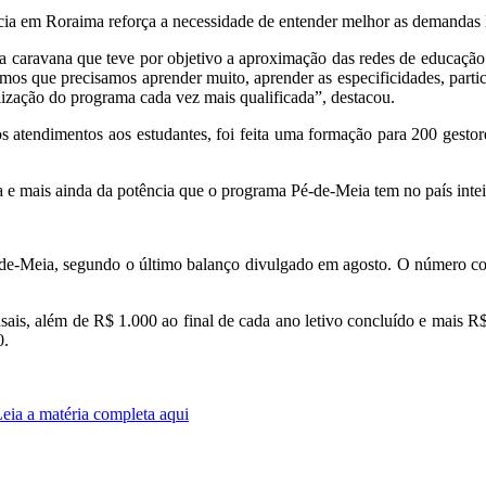
cia em Roraima reforça a necessidade de entender melhor as demandas l
a caravana que teve por objetivo a aproximação das redes de educação
os que precisamos aprender muito, aprender as especificidades, partic
alização do programa cada vez mais qualificada”, destacou.
s atendimentos aos estudantes, foi feita uma formação para 200 gesto
 mais ainda da potência que o programa Pé-de-Meia tem no país inteir
-de-Meia, segundo o último balanço divulgado em agosto. O número c
sais, além de R$ 1.000 ao final de cada ano letivo concluído e mais 
0.
Leia a matéria completa aqui