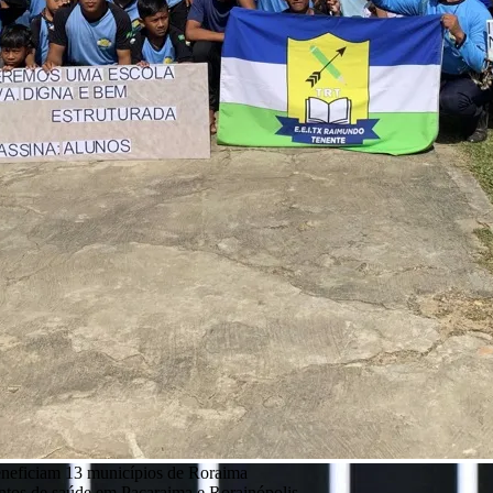
eneficiam 13 municípios de Roraima
entos de saúde em Pacaraima e Rorainópolis
l