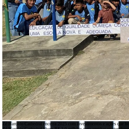
Zé Haroldo Cathedral encerra 2025 com investimentos e ações que b
Zé Haroldo Cathedral libera R$ 2,9 milhões para ampliar os atendim
Boa Vista ganha voo direto para Guarulhos, maior aeroporto do Brasi