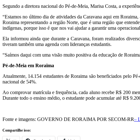
Segundo a diretora nacional do Pé-de-Meia, Marisa Costa, a experiên
“Estamos no último dia de atividades da Caravana aqui em Roraima, 
Roraima representando a região Norte, que é uma região que entendem
indígenas, porque isso é que nos vai ajudar a garantir uma operacion
Ela informou ainda que durante a Caravana, foram realizados diverso
tiveram também uma agenda com lideranças estudantis.
“Saímos daqui com uma visão muito positiva da educação de Roraima e
Pé-de-Meia em Roraima
Atualmente, 14.154 estudantes de Roraima são beneficiados pelo Pé
nacional de 54%.
Ao comprovar matrícula e frequência, cada aluno recebe R$ 200 men
Durante todo o ensino médio, o estudante pode acumular até R$ 9.20
Fonte e imagens: GOVERNO DE RORAIMA POR SECOM-RR
– 
Compartilhe isso:
X
Facebook
Mais