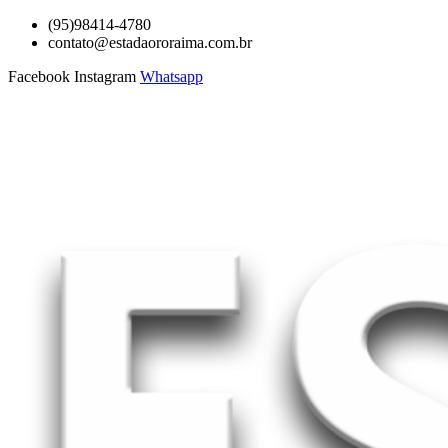
Ir
(95)98414-4780
para
contato@estadaororaima.com.br
o
Facebook
Instagram
Whatsapp
conteúdo