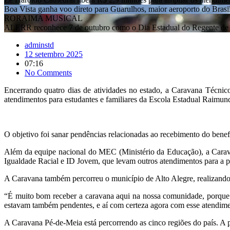
RORAIMA MUSICAL
ALERR reconhece 7 de outubro como o Dia Estadual do Regente de 
adminstd
12 setembro 2025
07:16
No Comments
Encerrando quatro dias de atividades no estado, a Caravana Técnico
atendimentos para estudantes e familiares da Escola Estadual Raimu
O objetivo foi sanar pendências relacionadas ao recebimento do bene
Além da equipe nacional do MEC (Ministério da Educação), a Carava
Igualdade Racial e ID Jovem, que levam outros atendimentos para a 
A Caravana também percorreu o município de Alto Alegre, realizando
“É muito bom receber a caravana aqui na nossa comunidade, porque
estavam também pendentes, e aí com certeza agora com esse atendimen
A Caravana Pé-de-Meia está percorrendo as cinco regiões do país. A 