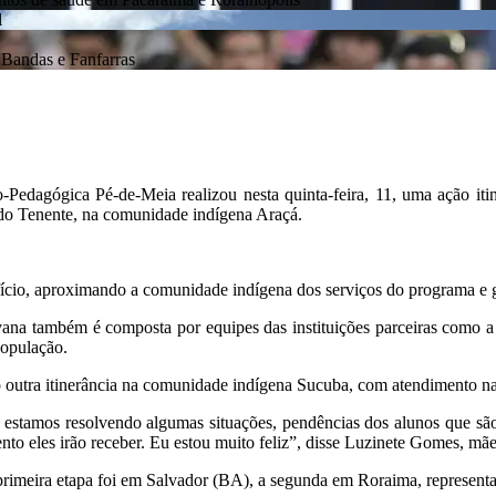
Bandas e Fanfarras
-Pedagógica Pé-de-Meia realizou nesta quinta-feira, 11, uma ação iti
ndo Tenente, na comunidade indígena Araçá.
fício, aproximando a comunidade indígena dos serviços do programa e 
na também é composta por equipes das instituições parceiras como a
população.
 outra itinerância na comunidade indígena Sucuba, com atendimento na
 estamos resolvendo algumas situações, pendências dos alunos que 
to eles irão receber. Eu estou muito feliz”, disse Luzinete Gomes, mãe
primeira etapa foi em Salvador (BA), a segunda em Roraima, representan