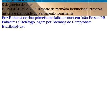
emprego em Roraima
8 de janeiro de 2026
ESPECIAL 35 ANOS Resgate da memória institucional preserva
história e identidade do Parlamento roraimense
Prev
Roraima celebra primeira medalha de ouro em João Pessoa-PB
Palmeiras e Botafogo jogam por liderança do Campeonato
Brasileiro
Next