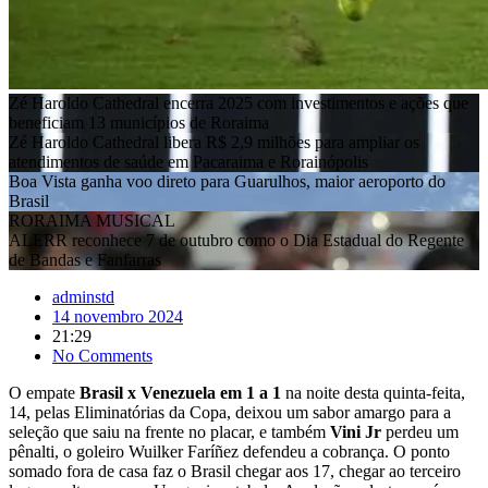
Zé Haroldo Cathedral encerra 2025 com investimentos e ações que
beneficiam 13 municípios de Roraima
Zé Haroldo Cathedral libera R$ 2,9 milhões para ampliar os
atendimentos de saúde em Pacaraima e Rorainópolis
Boa Vista ganha voo direto para Guarulhos, maior aeroporto do
Brasil
RORAIMA MUSICAL
ALERR reconhece 7 de outubro como o Dia Estadual do Regente
de Bandas e Fanfarras
adminstd
14 novembro 2024
21:29
No Comments
O empate
Brasil x Venezuela em 1 a 1
na noite desta quinta-feita,
14, pelas Eliminatórias da Copa, deixou um sabor amargo para a
seleção que saiu na frente no placar, e também
Vini Jr
perdeu um
pênalti, o goleiro Wuilker Faríñez defendeu a cobrança. O ponto
somado fora de casa faz o Brasil chegar aos 17, chegar ao terceiro