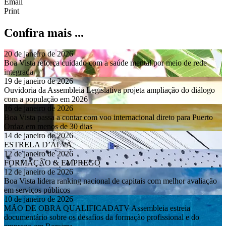
Email
Print
Confira mais ...
20 de janeiro de 2026
Boa Vista reforça cuidado com a saúde mental por meio de rede
integrada
19 de janeiro de 2026
Ouvidoria da Assembleia Legislativa projeta ampliação do diálogo
com a população em 2026
16 de janeiro de 2026
Boa Vista passa a contar com voo internacional direto para Puerto
Ordaz em menos de 30 dias
14 de janeiro de 2026
ESTRELA D’ÁLVA
12 de janeiro de 2026
FORMAÇÃO & EMPREGO
12 de janeiro de 2026
Boa Vista lidera ranking nacional de capitais com melhor avaliação
em serviços públicos
10 de janeiro de 2026
MÃO DE OBRA QUALIFICADATV Assembleia estreia
documentário sobre os desafios da formação profissional e do