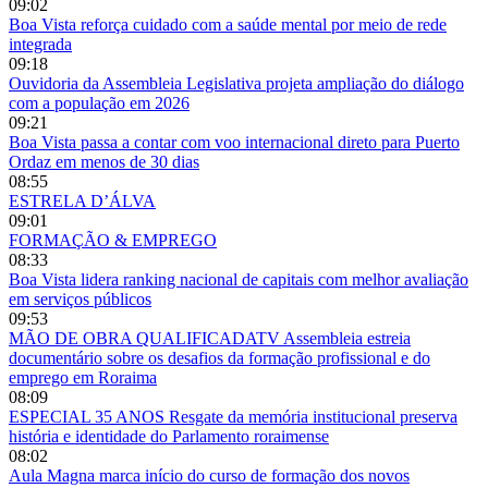
09:02
Boa Vista reforça cuidado com a saúde mental por meio de rede
integrada
09:18
Ouvidoria da Assembleia Legislativa projeta ampliação do diálogo
com a população em 2026
09:21
Boa Vista passa a contar com voo internacional direto para Puerto
Ordaz em menos de 30 dias
08:55
ESTRELA D’ÁLVA
09:01
FORMAÇÃO & EMPREGO
08:33
Boa Vista lidera ranking nacional de capitais com melhor avaliação
em serviços públicos
09:53
MÃO DE OBRA QUALIFICADATV Assembleia estreia
documentário sobre os desafios da formação profissional e do
emprego em Roraima
08:09
ESPECIAL 35 ANOS Resgate da memória institucional preserva
história e identidade do Parlamento roraimense
08:02
Aula Magna marca início do curso de formação dos novos