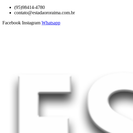
Ir
(95)98414-4780
para
contato@estadaororaima.com.br
o
Facebook
Instagram
Whatsapp
conteúdo