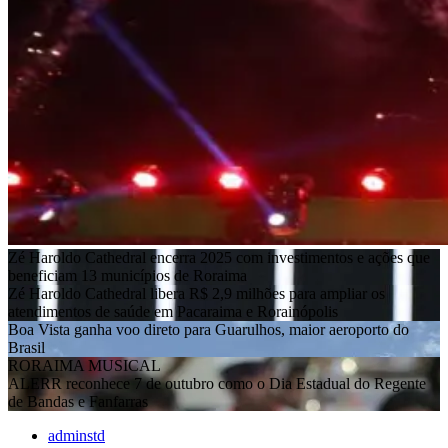
Zé Haroldo Cathedral encerra 2025 com investimentos e ações que
beneficiam 13 municípios de Roraima
Zé Haroldo Cathedral libera R$ 2,9 milhões para ampliar os
atendimentos de saúde em Pacaraima e Rorainópolis
Boa Vista ganha voo direto para Guarulhos, maior aeroporto do
Brasil
RORAIMA MUSICAL
ALERR reconhece 7 de outubro como o Dia Estadual do Regente
de Bandas e Fanfarras
adminstd
13 agosto 2024
13:46