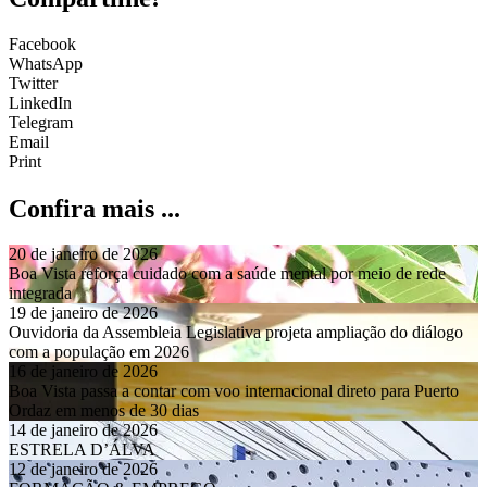
Facebook
WhatsApp
Twitter
LinkedIn
Telegram
Email
Print
Confira mais ...
20 de janeiro de 2026
Boa Vista reforça cuidado com a saúde mental por meio de rede
integrada
19 de janeiro de 2026
Ouvidoria da Assembleia Legislativa projeta ampliação do diálogo
com a população em 2026
16 de janeiro de 2026
Boa Vista passa a contar com voo internacional direto para Puerto
Ordaz em menos de 30 dias
14 de janeiro de 2026
ESTRELA D’ÁLVA
12 de janeiro de 2026
FORMAÇÃO & EMPREGO
12 de janeiro de 2026