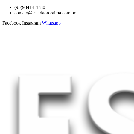
Ir
(95)98414-4780
para
contato@estadaororaima.com.br
o
Facebook
Instagram
Whatsapp
conteúdo