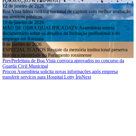
Boa Vista lidera ranking nacional de capitais com melhor avaliação
em serviços públicos
10 de janeiro de 2026
MÃO DE OBRA QUALIFICADATV Assembleia estreia
documentário sobre os desafios da formação profissional e do
emprego em Roraima
8 de janeiro de 2026
ESPECIAL 35 ANOS Resgate da memória institucional preserva
história e identidade do Parlamento roraimense
Prev
Prefeitura de Boa Vista convoca aprovados no concurso da
Guarda Civil Municipal
Procon Assembleia solicita novas informações após empresa
transferir serviços para Hospital Lotty Íris
Next