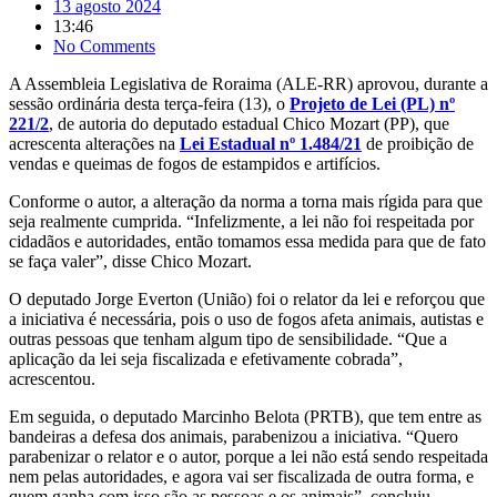
No Comments
A Assembleia Legislativa de Roraima (ALE-RR) aprovou, durante a
sessão ordinária desta terça-feira (13), o
Projeto de Lei (PL) nº
221/2
, de autoria do deputado estadual Chico Mozart (PP), que
acrescenta alterações na
Lei Estadual nº 1.484/21
de proibição de
vendas e queimas de fogos de estampidos e artifícios.
Conforme o autor, a alteração da norma a torna mais rígida para que
seja realmente cumprida. “Infelizmente, a lei não foi respeitada por
cidadãos e autoridades, então tomamos essa medida para que de fato
se faça valer”, disse Chico Mozart.
O deputado Jorge Everton (União) foi o relator da lei e reforçou que
a iniciativa é necessária, pois o uso de fogos afeta animais, autistas e
outras pessoas que tenham algum tipo de sensibilidade. “Que a
aplicação da lei seja fiscalizada e efetivamente cobrada”,
acrescentou.
Em seguida, o deputado Marcinho Belota (PRTB), que tem entre as
bandeiras a defesa dos animais, parabenizou a iniciativa. “Quero
parabenizar o relator e o autor, porque a lei não está sendo respeitada
nem pelas autoridades, e agora vai ser fiscalizada de outra forma, e
quem ganha com isso são as pessoas e os animais”, concluiu.
Entre as alterações, está a permissão de armazenamento, transporte e