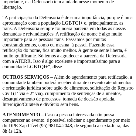
importante, e a Defensoria tem ajudado nesse momento de
libertação.
“A participação da Defensoria é de suma importância, porque é uma
aproximação com a população LGBTQI+ e, principalmente, as
trans. A Defensoria sempre foi nossa parceira em todas as nossas
demandas e reivindicações. A retificação de nome é algo muito
importante para as pessoas trans. Passamos por muitos
constrangimentos, como eu mesma já passei. Fazendo essa
retificação do nome, fica muito melhor. A gente se sente liberta, é
muito gratificante. Só temos a agradecer a parceria da Defensoria
com a ATERR. Isso é algo excelente e importantíssimo para a
comunidade LGBTQI+”, disse.
OUTROS SERVIÇOS
– Além do agendamento para retificação, a
comunidade também poderá receber durante o evento atendimentos
e orientação jurídica sobre ação de alimentos, solicitação do Registro
Civil (1ª via e 2° via), cumprimento de sentenças de alimentos,
desarquivamento de processos, tomada de decisão apoiada,
Interdição/Curatela e divórcio sem bens.
ATENDIMENTO
– Caso a pessoa interessada não possa
comparecer ao evento, é possível solicitar o agendamento por meio
do DPE Zap Cível (95) 98104-2048, de segunda a sexta-feira, das
8h às 12h.