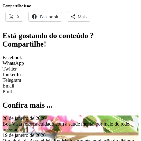
Compartilhe isso:
X
Facebook
Mais
Está gostando do conteúdo ?
Compartilhe!
Facebook
WhatsApp
Twitter
LinkedIn
Telegram
Email
Print
Confira mais ...
20 de janeiro de 2026
Boa Vista reforça cuidado com a saúde mental por meio de rede
integrada
19 de janeiro de 2026
Ouvidoria da Assembleia Legislativa projeta ampliação do diálogo