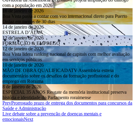
com a população em 2026
16 de janeiro de 2026
Boa Vista passa a contar com voo internacional direto para Puerto
Ordaz em menos de 30 dias
14 de janeiro de 2026
ESTRELA D’ÁLVA
12 de janeiro de 2026
FORMAÇÃO & EMPREGO
12 de janeiro de 2026
Boa Vista lidera ranking nacional de capitais com melhor avaliação
em serviços públicos
10 de janeiro de 2026
MÃO DE OBRA QUALIFICADATV Assembleia estreia
documentário sobre os desafios da formação profissional e do
emprego em Roraima
8 de janeiro de 2026
ESPECIAL 35 ANOS Resgate da memória institucional preserva
história e identidade do Parlamento roraimense
Prev
Prorrogado prazo de entrega dos documentos para concursos da
Saúde e Administração
Live debate sobre a prevenção de doenças mentais e
emocionais
Next