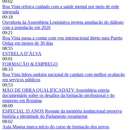
09:02
Boa Vista reforça cuidado com a saúde mental por meio de rede
integrada
09:18
Ouvidoria da Assembleia Legislativa projeta ampliação do diálogo
com a população em 2026
09:21
Boa Vista passa a contar com voo internacional direto para Puerto
Ordaz em menos de 30 dias
08:55
ESTRELA D’ÁLVA
09:01
FORMAÇÃO & EMPREGO
08:33
Boa Vista lidera ranking nacional de capitais com melhor avaliação
em serviços públicos
09:53
MÃO DE OBRA QUALIFICADATV Assembleia estreia
documentário sobre os desafios da formação profissional e do
emprego em Roraima
08:09
ESPECIAL 35 ANOS Resgate da memória institucional preserva
história e identidade do Parlamento roraimense
08:02
Aula Magna marca início do curso de formação dos novos