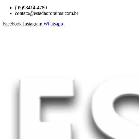
Ir
(95)98414-4780
para
contato@estadaororaima.com.br
o
Facebook
Instagram
Whatsapp
conteúdo