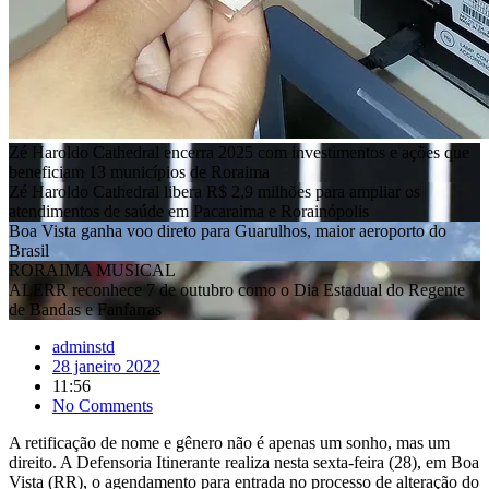
Zé Haroldo Cathedral encerra 2025 com investimentos e ações que
beneficiam 13 municípios de Roraima
Zé Haroldo Cathedral libera R$ 2,9 milhões para ampliar os
atendimentos de saúde em Pacaraima e Rorainópolis
Boa Vista ganha voo direto para Guarulhos, maior aeroporto do
Brasil
RORAIMA MUSICAL
ALERR reconhece 7 de outubro como o Dia Estadual do Regente
de Bandas e Fanfarras
adminstd
28 janeiro 2022
11:56
No Comments
A retificação de nome e gênero não é apenas um sonho, mas um
direito. A Defensoria Itinerante realiza nesta sexta-feira (28), em Boa
Vista (RR), o agendamento para entrada no processo de alteração do