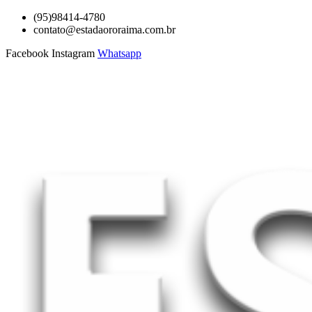
Ir
(95)98414-4780
para
contato@estadaororaima.com.br
o
Facebook
Instagram
Whatsapp
conteúdo