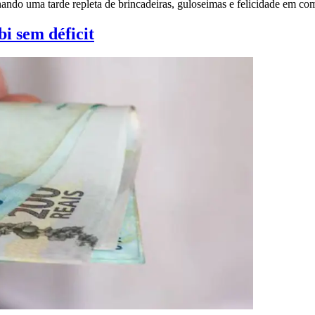
ionando uma tarde repleta de brincadeiras, guloseimas e felicidade em
 sem déficit