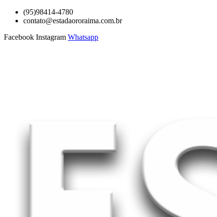
Ir
(95)98414-4780
para
contato@estadaororaima.com.br
o
Facebook
Instagram
Whatsapp
conteúdo