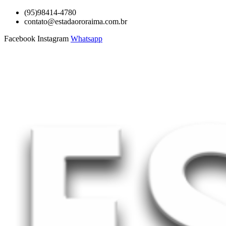
Ir
(95)98414-4780
para
contato@estadaororaima.com.br
o
Facebook
Instagram
Whatsapp
conteúdo