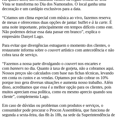
Vista se transforma no Dia dos Namorados. O local ganha uma
decoração e um cardápio exclusivos para a data.
“Criamos um clima especial com música ao vivo, fazemos reserva
de mesas e oferecemos duas opções de jantar: buffet e
à la carte
. É
uma noite importante, principalmente em tempos difíceis como este.
Não podemos deixar essa data passar em branco”, explica o
empresário Danyel Lago.
Para evitar que divergências estraguem o momento dos clientes, o
restaurante informa sobre o
couvert
artístico com antecedência e não
cobra taxa de serviço.
“Fazemos a nossa parte divulgando o
couvert
nos encartes e
com
banners
no dia. Quanto à taxa de gorjeta, não a cobramos aqui.
Nossos preços são calculados com base nas fichas técnicas, levando
em conta os custos e as vendas. Optamos por não cobrar os 10%
porque isso gera diversas situações e aumenta nosso trabalho. Além
disso, acreditamos que essa é a melhor opção para os clientes, pois
muitos apreciam essa política, como eu mesmo aprecio quando sou
cliente”, complementa Lago.
Em caso de dúvidas ou problemas com produtos e serviços, o
consumidor pode procurar o Procon Assembleia, que funciona de
segunda a sexta-feira, das 8h às 18h, na sede da Superintendência de