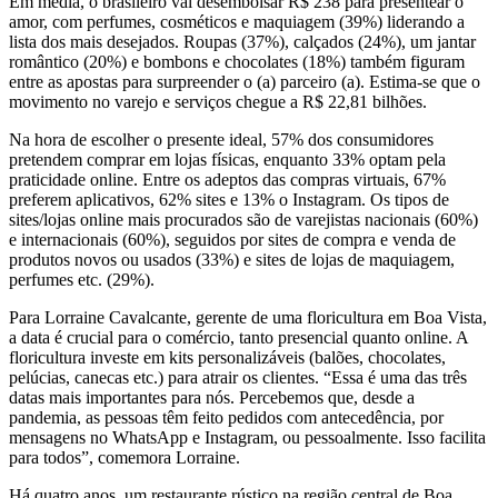
Em média, o brasileiro vai desembolsar R$ 238 para presentear o
amor, com perfumes, cosméticos e maquiagem (39%) liderando a
lista dos mais desejados. Roupas (37%), calçados (24%), um jantar
romântico (20%) e bombons e chocolates (18%) também figuram
entre as apostas para surpreender o (a) parceiro (a). Estima-se que o
movimento no varejo e serviços chegue a R$ 22,81 bilhões.
Na hora de escolher o presente ideal, 57% dos consumidores
pretendem comprar em lojas físicas, enquanto 33% optam pela
praticidade online. Entre os adeptos das compras virtuais, 67%
preferem aplicativos, 62% sites e 13% o Instagram. Os tipos de
sites/lojas online mais procurados são de varejistas nacionais (60%)
e internacionais (60%), seguidos por sites de compra e venda de
produtos novos ou usados (33%) e sites de lojas de maquiagem,
perfumes etc. (29%).
Para Lorraine Cavalcante, gerente de uma floricultura em Boa Vista,
a data é crucial para o comércio, tanto presencial quanto online. A
floricultura investe em kits personalizáveis (balões, chocolates,
pelúcias, canecas etc.) para atrair os clientes. “Essa é uma das três
datas mais importantes para nós. Percebemos que, desde a
pandemia, as pessoas têm feito pedidos com antecedência, por
mensagens no WhatsApp e Instagram, ou pessoalmente. Isso facilita
para todos”, comemora Lorraine.
Há quatro anos, um restaurante rústico na região central de Boa