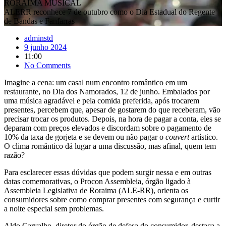
RORAIMA MUSICAL
ALERR reconhece 7 de outubro como o Dia Estadual do Regente
de Bandas e Fanfarras
adminstd
9 junho 2024
11:00
No Comments
Imagine a cena: um casal num encontro romântico em um
restaurante, no Dia dos Namorados, 12 de junho. Embalados por
uma música agradável e pela comida preferida, após trocarem
presentes, percebem que, apesar de gostarem do que receberam, vão
precisar trocar os produtos. Depois, na hora de pagar a conta, eles se
deparam com preços elevados e discordam sobre o pagamento de
10% da taxa de gorjeta e se devem ou não pagar o
couvert
artístico.
O clima romântico dá lugar a uma discussão, mas afinal, quem tem
razão?
Para esclarecer essas dúvidas que podem surgir nessa e em outras
datas comemorativas, o Procon Assembleia, órgão ligado à
Assembleia Legislativa de Roraima (ALE-RR), orienta os
consumidores sobre como comprar presentes com segurança e curtir
a noite especial sem problemas.
Aldo Carvalho, diretor do órgão de defesa do consumidor, destaca a