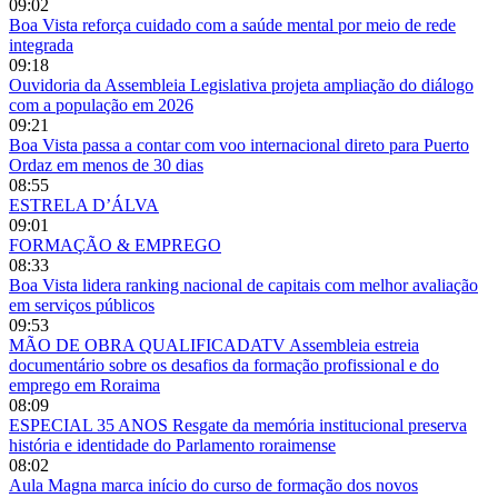
09:02
Boa Vista reforça cuidado com a saúde mental por meio de rede
integrada
09:18
Ouvidoria da Assembleia Legislativa projeta ampliação do diálogo
com a população em 2026
09:21
Boa Vista passa a contar com voo internacional direto para Puerto
Ordaz em menos de 30 dias
08:55
ESTRELA D’ÁLVA
09:01
FORMAÇÃO & EMPREGO
08:33
Boa Vista lidera ranking nacional de capitais com melhor avaliação
em serviços públicos
09:53
MÃO DE OBRA QUALIFICADATV Assembleia estreia
documentário sobre os desafios da formação profissional e do
emprego em Roraima
08:09
ESPECIAL 35 ANOS Resgate da memória institucional preserva
história e identidade do Parlamento roraimense
08:02
Aula Magna marca início do curso de formação dos novos