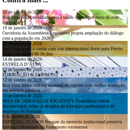
20 de janeiro de 2026
Boa Vista reforça cuidado com a saúde mental por meio de rede
integrada
19 de janeiro de 2026
Ouvidoria da Assembleia Legislativa projeta ampliação do diálogo
com a população em 2026
16 de janeiro de 2026
Boa Vista passa a contar com voo internacional direto para Puerto
Ordaz em menos de 30 dias
14 de janeiro de 2026
ESTRELA D’ÁLVA
12 de janeiro de 2026
FORMAÇÃO & EMPREGO
12 de janeiro de 2026
Boa Vista lidera ranking nacional de capitais com melhor avaliação
em serviços públicos
10 de janeiro de 2026
MÃO DE OBRA QUALIFICADATV Assembleia estreia
documentário sobre os desafios da formação profissional e do
emprego em Roraima
8 de janeiro de 2026
ESPECIAL 35 ANOS Resgate da memória institucional preserva
história e identidade do Parlamento roraimense