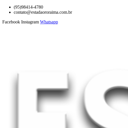
Ir
(95)98414-4780
para
contato@estadaororaima.com.br
o
Facebook
Instagram
Whatsapp
conteúdo