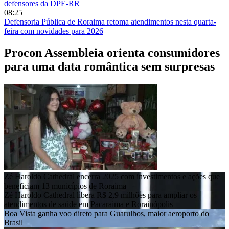
defensores da DPE-RR
08:25
Defensoria Pública de Roraima retoma atendimentos nesta quarta-
feira com novidades para 2026
Procon Assembleia orienta consumidores
para uma data romântica sem surpresas
Zé Haroldo Cathedral encerra 2025 com investimentos e ações que
beneficiam 13 municípios de Roraima
Zé Haroldo Cathedral libera R$ 2,9 milhões para ampliar os
atendimentos de saúde em Pacaraima e Rorainópolis
Boa Vista ganha voo direto para Guarulhos, maior aeroporto do
Brasil