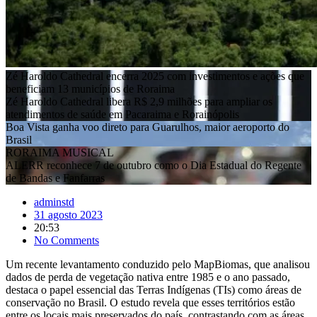
Zé Haroldo Cathedral encerra 2025 com investimentos e ações que
beneficiam 13 municípios de Roraima
Zé Haroldo Cathedral libera R$ 2,9 milhões para ampliar os
atendimentos de saúde em Pacaraima e Rorainópolis
Boa Vista ganha voo direto para Guarulhos, maior aeroporto do
Brasil
RORAIMA MUSICAL
ALERR reconhece 7 de outubro como o Dia Estadual do Regente
de Bandas e Fanfarras
adminstd
31 agosto 2023
20:53
No Comments
Um recente levantamento conduzido pelo MapBiomas, que analisou
dados de perda de vegetação nativa entre 1985 e o ano passado,
destaca o papel essencial das Terras Indígenas (TIs) como áreas de
conservação no Brasil. O estudo revela que esses territórios estão
entre os locais mais preservados do país, contrastando com as áreas