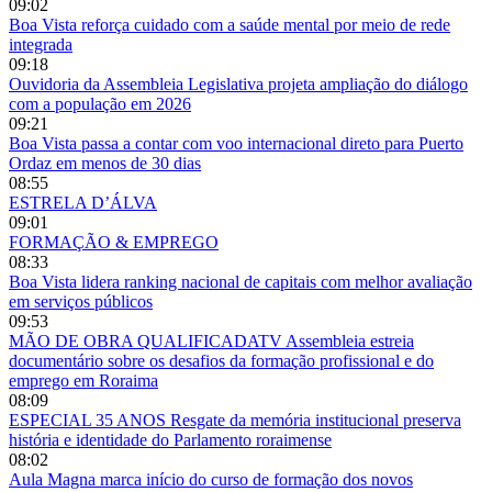
09:02
Boa Vista reforça cuidado com a saúde mental por meio de rede
integrada
09:18
Ouvidoria da Assembleia Legislativa projeta ampliação do diálogo
com a população em 2026
09:21
Boa Vista passa a contar com voo internacional direto para Puerto
Ordaz em menos de 30 dias
08:55
ESTRELA D’ÁLVA
09:01
FORMAÇÃO & EMPREGO
08:33
Boa Vista lidera ranking nacional de capitais com melhor avaliação
em serviços públicos
09:53
MÃO DE OBRA QUALIFICADATV Assembleia estreia
documentário sobre os desafios da formação profissional e do
emprego em Roraima
08:09
ESPECIAL 35 ANOS Resgate da memória institucional preserva
história e identidade do Parlamento roraimense
08:02
Aula Magna marca início do curso de formação dos novos