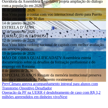
Ouvidoria da Assembleia Legislativa projeta ampliação do diálogo
com a população em 2026
16 de janeiro de 2026
Boa Vista passa a contar com voo internacional direto para Puerto
Ordaz em menos de 30 dias
14 de janeiro de 2026
ESTRELA D’ÁLVA
12 de janeiro de 2026
FORMAÇÃO & EMPREGO
12 de janeiro de 2026
Boa Vista lidera ranking nacional de capitais com melhor avaliação
em serviços públicos
10 de janeiro de 2026
MÃO DE OBRA QUALIFICADATV Assembleia estreia
documentário sobre os desafios da formação profissional e do
emprego em Roraima
8 de janeiro de 2026
ESPECIAL 35 ANOS Resgate da memória institucional preserva
história e identidade do Parlamento roraimense
Prev
Câmara aprova acompanhamento integral para alunos com
Transtorno Opositivo Desafiador
Operação da PF na UERR é desdobramento de caso com R$ 3,2
milhões apreendidos em dinheiro vivo
Next