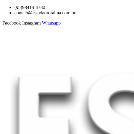
Ir
(95)98414-4780
para
contato@estadaororaima.com.br
o
Facebook
Instagram
Whatsapp
conteúdo