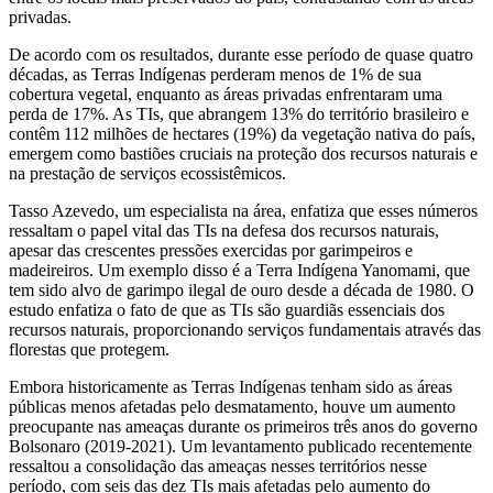
privadas.
De acordo com os resultados, durante esse período de quase quatro
décadas, as Terras Indígenas perderam menos de 1% de sua
cobertura vegetal, enquanto as áreas privadas enfrentaram uma
perda de 17%. As TIs, que abrangem 13% do território brasileiro e
contêm 112 milhões de hectares (19%) da vegetação nativa do país,
emergem como bastiões cruciais na proteção dos recursos naturais e
na prestação de serviços ecossistêmicos.
Tasso Azevedo, um especialista na área, enfatiza que esses números
ressaltam o papel vital das TIs na defesa dos recursos naturais,
apesar das crescentes pressões exercidas por garimpeiros e
madeireiros. Um exemplo disso é a Terra Indígena Yanomami, que
tem sido alvo de garimpo ilegal de ouro desde a década de 1980. O
estudo enfatiza o fato de que as TIs são guardiãs essenciais dos
recursos naturais, proporcionando serviços fundamentais através das
florestas que protegem.
Embora historicamente as Terras Indígenas tenham sido as áreas
públicas menos afetadas pelo desmatamento, houve um aumento
preocupante nas ameaças durante os primeiros três anos do governo
Bolsonaro (2019-2021). Um levantamento publicado recentemente
ressaltou a consolidação das ameaças nesses territórios nesse
período, com seis das dez TIs mais afetadas pelo aumento do