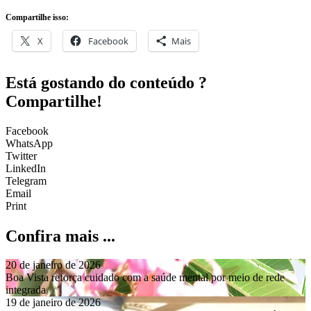
Compartilhe isso:
X
Facebook
Mais
Está gostando do conteúdo ?
Compartilhe!
Facebook
WhatsApp
Twitter
LinkedIn
Telegram
Email
Print
Confira mais ...
20 de janeiro de 2026
Boa Vista reforça cuidado com a saúde mental por meio de rede
integrada
19 de janeiro de 2026