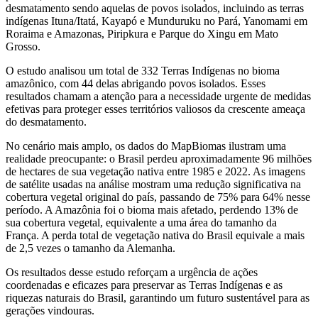
desmatamento sendo aquelas de povos isolados, incluindo as terras
indígenas Ituna/Itatá, Kayapó e Munduruku no Pará, Yanomami em
Roraima e Amazonas, Piripkura e Parque do Xingu em Mato
Grosso.
O estudo analisou um total de 332 Terras Indígenas no bioma
amazônico, com 44 delas abrigando povos isolados. Esses
resultados chamam a atenção para a necessidade urgente de medidas
efetivas para proteger esses territórios valiosos da crescente ameaça
do desmatamento.
No cenário mais amplo, os dados do MapBiomas ilustram uma
realidade preocupante: o Brasil perdeu aproximadamente 96 milhões
de hectares de sua vegetação nativa entre 1985 e 2022. As imagens
de satélite usadas na análise mostram uma redução significativa na
cobertura vegetal original do país, passando de 75% para 64% nesse
período. A Amazônia foi o bioma mais afetado, perdendo 13% de
sua cobertura vegetal, equivalente a uma área do tamanho da
França. A perda total de vegetação nativa do Brasil equivale a mais
de 2,5 vezes o tamanho da Alemanha.
Os resultados desse estudo reforçam a urgência de ações
coordenadas e eficazes para preservar as Terras Indígenas e as
riquezas naturais do Brasil, garantindo um futuro sustentável para as
gerações vindouras.