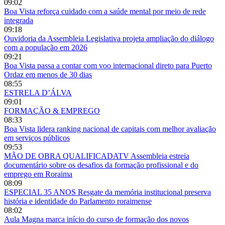
09:02
Boa Vista reforça cuidado com a saúde mental por meio de rede
integrada
09:18
Ouvidoria da Assembleia Legislativa projeta ampliação do diálogo
com a população em 2026
09:21
Boa Vista passa a contar com voo internacional direto para Puerto
Ordaz em menos de 30 dias
08:55
ESTRELA D’ÁLVA
09:01
FORMAÇÃO & EMPREGO
08:33
Boa Vista lidera ranking nacional de capitais com melhor avaliação
em serviços públicos
09:53
MÃO DE OBRA QUALIFICADATV Assembleia estreia
documentário sobre os desafios da formação profissional e do
emprego em Roraima
08:09
ESPECIAL 35 ANOS Resgate da memória institucional preserva
história e identidade do Parlamento roraimense
08:02
Aula Magna marca início do curso de formação dos novos