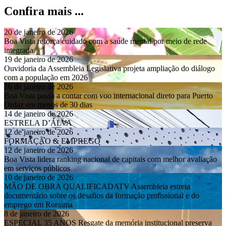
Confira mais ...
20 de janeiro de 2026
Boa Vista reforça cuidado com a saúde mental por meio de rede
integrada
19 de janeiro de 2026
Ouvidoria da Assembleia Legislativa projeta ampliação do diálogo
com a população em 2026
16 de janeiro de 2026
Boa Vista passa a contar com voo internacional direto para Puerto
Ordaz em menos de 30 dias
14 de janeiro de 2026
ESTRELA D’ÁLVA
12 de janeiro de 2026
FORMAÇÃO & EMPREGO
12 de janeiro de 2026
Boa Vista lidera ranking nacional de capitais com melhor avaliação
em serviços públicos
10 de janeiro de 2026
MÃO DE OBRA QUALIFICADATV Assembleia estreia
documentário sobre os desafios da formação profissional e do
emprego em Roraima
8 de janeiro de 2026
ESPECIAL 35 ANOS Resgate da memória institucional preserva