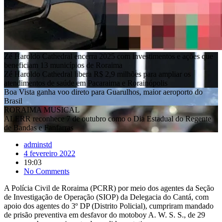
Zé Haroldo Cathedral encerra 2025 com investimentos e ações que
beneficiam 13 municípios de Roraima
Zé Haroldo Cathedral libera R$ 2,9 milhões para ampliar os
atendimentos de saúde em Pacaraima e Rorainópolis
Boa Vista ganha voo direto para Guarulhos, maior aeroporto do
Brasil
RORAIMA MUSICAL
ALERR reconhece 7 de outubro como o Dia Estadual do Regente
de Bandas e Fanfarras
adminstd
4 fevereiro 2022
19:03
No Comments
A Polícia Civil de Roraima (PCRR) por meio dos agentes da Seção
de Investigação de Operação (SIOP) da Delegacia do Cantá, com
apoio dos agentes do 3º DP (Distrito Policial), cumpriram mandado
de prisão preventiva em desfavor do motoboy A. W. S. S., de 29