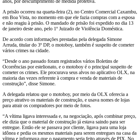
anos, por descumprimento de medida protetiva.
A prisão ocorreu na quarta-feira (2), no Centro Comercial Caxambu,
em Boa Vista, no momento em que ele fazia compras com a esposa
e não reagiu à prisão. O mandado de prisão foi expedido no dia 13
de janeiro deste ano, pelo 1º Juizado de Violência Doméstica.
De acordo com informações prestadas pela delegada Simone
Arruda, titular do 3º DP, o motoboy, também é suspeito de cometer
vários crimes na cidade.
“Desde o ano passado foram registrados vários Boletins de
Ocorrências por estelionato, e o motoboy é o principal suspeito de
cometer os crimes. Ele procurava seus alvos no aplicativo OLX, na
maioria das vezes referente à compra e venda de materiais de
construção”, disse Simone.
A delegada relatou que o motoboy, por meio da OLX oferecia a
preço atrativo os materiais de construção, e usava nomes de lojas
para atrair os compradores por meio de fotos.
“A vítima ligava interessada e, na negociação, após combinar preço,
ele dizia que o material de construção já estava saindo para ser
entregue. Então ele se passava por cliente, ligava para uma loja
idônea e pedia os mesmos materiais para serem entregues na casa da
vítima e informava que o pagamento seria feito através de PIX. No