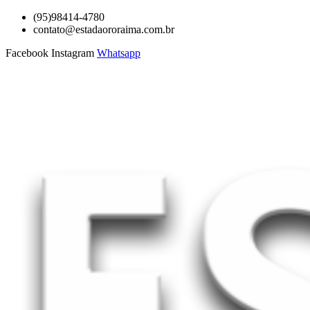
Ir
(95)98414-4780
para
contato@estadaororaima.com.br
o
Facebook
Instagram
Whatsapp
conteúdo