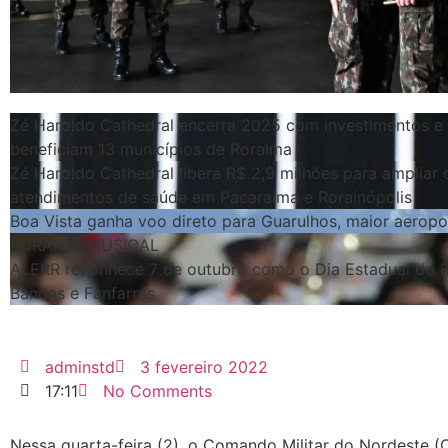
Zé Haroldo Cathedral encerra 2025 com investimentos e
beneficiam 13 municípios de Roraima
Zé Haroldo Cathedral libera R$ 2,9 milhões para ampliar 
atendimentos de saúde em Pacaraima e Rorainópolis
Boa Vista ganha voo direto para Guarulhos, maior aeropo
RORAIMA MUSICAL
ALERR reconhece 7 de outubro como o Dia Estadual do 
Bandas e Fanfarras
adminstd
3 fevereiro 2022
17:11
No Comments
Nessa quarta-feira (2), o Comando Militar do Nordeste 