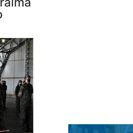
raima
o