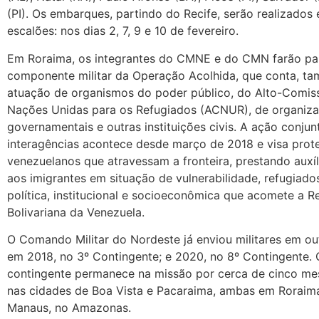
(PI). Os embarques, partindo do Recife, serão realizados
escalões: nos dias 2, 7, 9 e 10 de fevereiro.
Em Roraima, os integrantes do CMNE e do CMN farão pa
componente militar da Operação Acolhida, que conta, t
atuação de organismos do poder público, do Alto-Comis
Nações Unidas para os Refugiados (ACNUR), de organiz
governamentais e outras instituições civis. A ação conjun
interagências acontece desde março de 2018 e visa prot
venezuelanos que atravessam a fronteira, prestando auxíl
aos imigrantes em situação de vulnerabilidade, refugiados
política, institucional e socioeconômica que acomete a R
Bolivariana da Venezuela.
O Comando Militar do Nordeste já enviou militares em ou
em 2018, no 3º Contingente; e 2020, no 8º Contingente.
contingente permanece na missão por cerca de cinco me
nas cidades de Boa Vista e Pacaraima, ambas em Roraim
Manaus, no Amazonas.