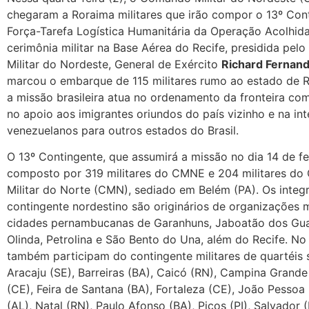
chegaram a Roraima militares que irão compor o 13º Con
Força-Tarefa Logística Humanitária da Operação Acolhid
cerimônia militar na Base Aérea do Recife, presidida pe
Militar do Nordeste, General de Exército
Richard Fernan
marcou o embarque de 115 militares rumo ao estado de 
a missão brasileira atua no ordenamento da fronteira co
no apoio aos imigrantes oriundos do país vizinho e na int
venezuelanos para outros estados do Brasil.
O 13º Contingente, que assumirá a missão no dia 14 de fe
composto por 319 militares do CMNE e 204 militares d
Militar do Norte (CMN), sediado em Belém (PA). Os integ
contingente nordestino são originários de organizações m
cidades pernambucanas de Garanhuns, Jaboatão dos Gua
Olinda, Petrolina e São Bento do Una, além do Recife. No
também participam do contingente militares de quartéis
Aracaju (SE), Barreiras (BA), Caicó (RN), Campina Grande
(CE), Feira de Santana (BA), Fortaleza (CE), João Pessoa
(AL), Natal (RN), Paulo Afonso (BA), Picos (PI), Salvador 