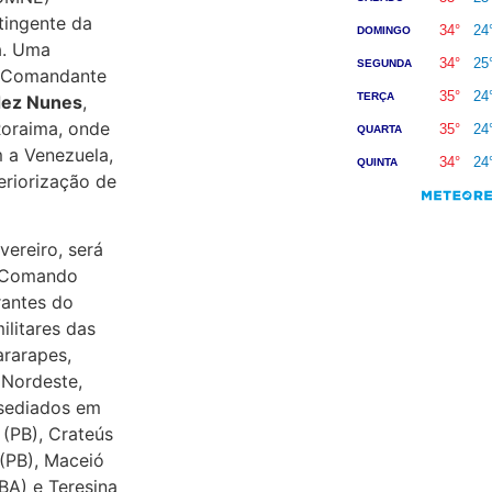
tingente da
a. Uma
lo Comandante
dez Nunes
,
Roraima, onde
m a Venezuela,
eriorização de
vereiro, será
o Comando
rantes do
ilitares das
rarapes,
 Nordeste,
 sediados em
 (PB), Crateús
 (PB), Maceió
(BA) e Teresina