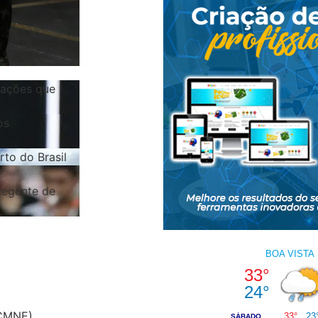
 ações que
os
rto do Brasil
Regente de
(CMNE)