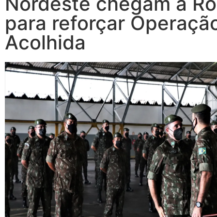
Nordeste chegam a Ro
para reforçar Operaçã
Acolhida