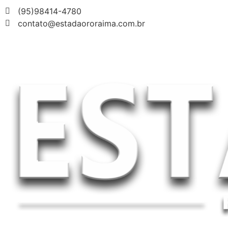
(95)98414-4780
contato@estadaororaima.com.br