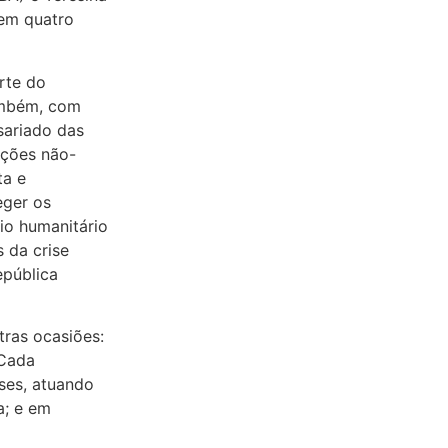
 em quatro
rte do
ambém, com
sariado das
ações não-
ta e
eger os
io humanitário
 da crise
epública
tras ocasiões:
 Cada
ses, atuando
a; e em