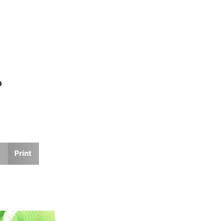
?
Print