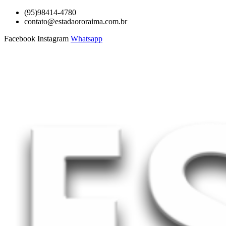
Ir
(95)98414-4780
para
contato@estadaororaima.com.br
o
Facebook
Instagram
Whatsapp
conteúdo