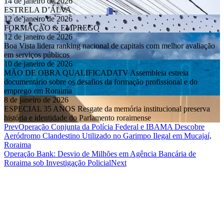
14 de janeiro de 2026
ESTRELA D’ÁLVA
12 de janeiro de 2026
FORMAÇÃO & EMPREGO
12 de janeiro de 2026
Boa Vista lidera ranking nacional de capitais com melhor avaliação
em serviços públicos
10 de janeiro de 2026
MÃO DE OBRA QUALIFICADATV Assembleia estreia
documentário sobre os desafios da formação profissional e do
emprego em Roraima
8 de janeiro de 2026
ESPECIAL 35 ANOS Resgate da memória institucional preserva
história e identidade do Parlamento roraimense
Prev
Operação Conjunta da Polícia Federal e IBAMA Descobre
Aeródromo Clandestino Utilizado no Garimpo Ilegal em Mucajaí,
Roraima
Operação Bank: Desvio de Milhões em Agência Bancária de
Roraima sob Investigação Policial
Next