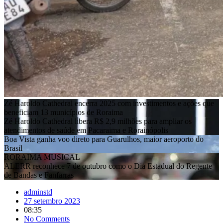
Zé Haroldo Cathedral encerra 2025 com investimentos e ações que
beneficiam 13 municípios de Roraima
Zé Haroldo Cathedral libera R$ 2,9 milhões para ampliar os
atendimentos de saúde em Pacaraima e Rorainópolis
Boa Vista ganha voo direto para Guarulhos, maior aeroporto do
Brasil
RORAIMA MUSICAL
ALERR reconhece 7 de outubro como o Dia Estadual do Regente
de Bandas e Fanfarras
adminstd
27 setembro 2023
08:35
No Comments