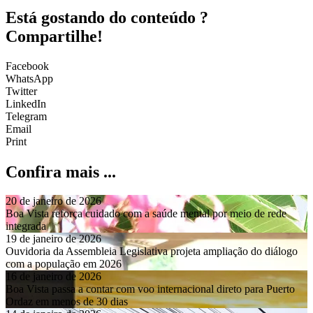
Está gostando do conteúdo ?
Compartilhe!
Facebook
WhatsApp
Twitter
LinkedIn
Telegram
Email
Print
Confira mais ...
20 de janeiro de 2026
Boa Vista reforça cuidado com a saúde mental por meio de rede
integrada
19 de janeiro de 2026
Ouvidoria da Assembleia Legislativa projeta ampliação do diálogo
com a população em 2026
16 de janeiro de 2026
Boa Vista passa a contar com voo internacional direto para Puerto
Ordaz em menos de 30 dias