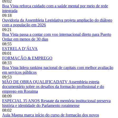
09:02
Boa Vista reforça cuidado com a saúde mental por meio de rede
integrada
09:18
Ouvidoria da Assembleia Legislativa projeta ampliação do diálogo
com a população em 2026
09:21
Boa Vista passa a contar com voo internacional direto para Puerto
Ordaz em menos de 30 dias
08:55
ESTRELA D’ÁLVA
09:01
FORMAÇÃO & EMPREGO
08:33
Boa Vista lidera ranking nacional de capitais com melhor avaliação
em serviços públicos
09:53
MÃO DE OBRA QUALIFICADATV Assembleia estreia
documentário sobre os desafios da formação profissional e do
emprego em Roraima
08:09
ESPECIAL 35 ANOS Resgate da memória institucional preserva
história e identidade do Parlamento roraimense
08:02
Aula Magna marca início do curso de formação dos novos