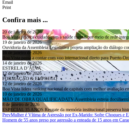
Email
Print
Confira mais ...
20 de janeiro de 2026
Boa Vista reforça cuidado com a saúde mental por meio de rede integ
19 de janeiro de 2026
Ouvidoria da Assembleia Legislativa projeta ampliação do diálogo 
16 de janeiro de 2026
Boa Vista passa a contar com voo internacional direto para Puerto O
14 de janeiro de 2026
ESTRELA D’ÁLVA
12 de janeiro de 2026
FORMAÇÃO & EMPREGO
12 de janeiro de 2026
Boa Vista lidera ranking nacional de capitais com melhor avaliação e
10 de janeiro de 2026
MÃO DE OBRA QUALIFICADATV Assembleia estreia documentário so
8 de janeiro de 2026
ESPECIAL 35 ANOS Resgate da memória institucional preserva histór
Prev
Mulher é Vítima de Agressão por Ex-Marido: Sofre Choques e E
Homem de 55 anos preso por agressão a enteada de 15 anos em Carac