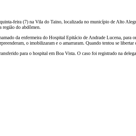
quinta-feira (7) na Vila do Taino, localizada no município de Alto A
na região do abdômen.
 chamado da enfermeira do Hospital Epitácio de Andrade Lucena, para on
urpreenderam, o imobilizaram e o amarraram. Quando tentou se libertar d
 transferido para o hospital em Boa Vista. O caso foi registrado na dele