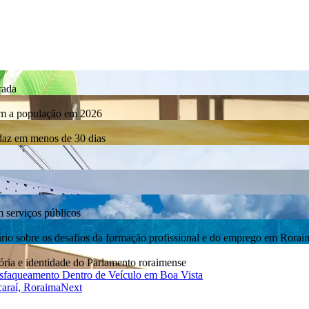
rada
com a população em 2026
rdaz em menos de 30 dias
m serviços públicos
bre os desafios da formação profissional e do emprego em Rorai
ia e identidade do Parlamento roraimense
sfaqueamento Dentro de Veículo em Boa Vista
araí, Roraima
Next