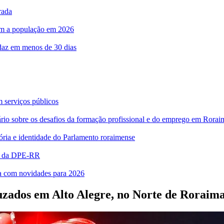
rada
com a população em 2026
rdaz em menos de 30 dias
m serviços públicos
bre os desafios da formação profissional e do emprego em Rorai
ia e identidade do Parlamento roraimense
es da DPE-RR
ra com novidades para 2026
uzados em Alto Alegre, no Norte de Roraim