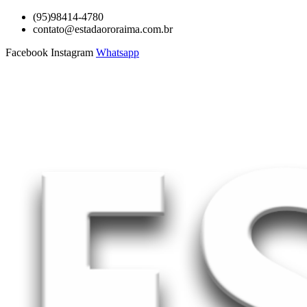
Ir
(95)98414-4780
para
contato@estadaororaima.com.br
o
Facebook
Instagram
Whatsapp
conteúdo