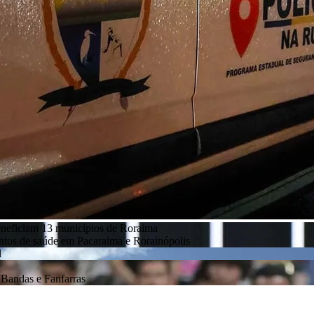
eneficiam 13 municípios de Roraima
entos de saúde em Pacaraima e Rorainópolis
l
Bandas e Fanfarras