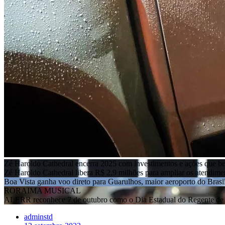
Zé Haroldo Cathedral encerra 2025 com investimentos e ações que b
Zé Haroldo Cathedral libera R$ 2,9 milhões para ampliar os atendim
Boa Vista ganha voo direto para Guarulhos, maior aeroporto do Brasi
RORAIMA MUSICAL
ALERR reconhece 7 de outubro como o Dia Estadual do Regente de 
adminstd