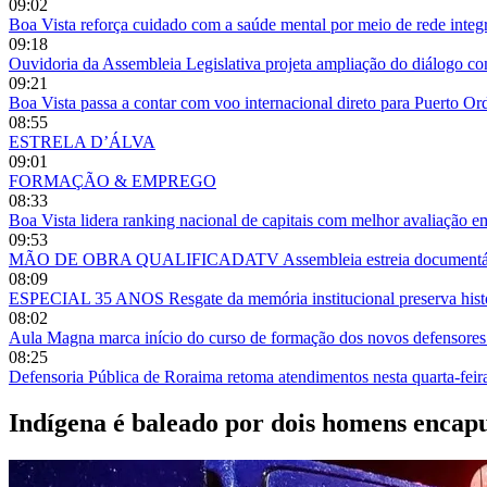
09:02
Boa Vista reforça cuidado com a saúde mental por meio de rede integ
09:18
Ouvidoria da Assembleia Legislativa projeta ampliação do diálogo 
09:21
Boa Vista passa a contar com voo internacional direto para Puerto O
08:55
ESTRELA D’ÁLVA
09:01
FORMAÇÃO & EMPREGO
08:33
Boa Vista lidera ranking nacional de capitais com melhor avaliação e
09:53
MÃO DE OBRA QUALIFICADATV Assembleia estreia documentário so
08:09
ESPECIAL 35 ANOS Resgate da memória institucional preserva histór
08:02
Aula Magna marca início do curso de formação dos novos defensor
08:25
Defensoria Pública de Roraima retoma atendimentos nesta quarta-fei
Indígena é baleado por dois homens encap