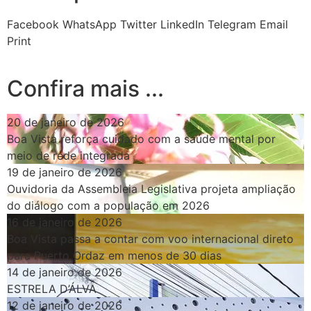
Facebook
WhatsApp
Twitter
LinkedIn
Telegram
Email
Print
Confira mais ...
20 de janeiro de 2026
Boa Vista reforça cuidado com a saúde mental por
meio de rede integrada
19 de janeiro de 2026
Ouvidoria da Assembleia Legislativa projeta ampliação
do diálogo com a população em 2026
16 de janeiro de 2026
Boa Vista passa a contar com voo internacional direto
para Puerto Ordaz em menos de 30 dias
14 de janeiro de 2026
ESTRELA D’ÁLVA
12 de janeiro de 2026