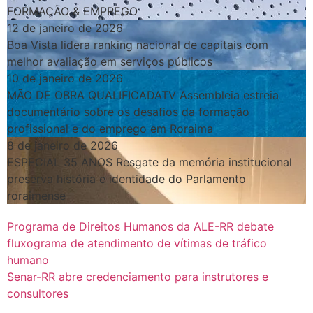
FORMAÇÃO & EMPREGO
12 de janeiro de 2026
Boa Vista lidera ranking nacional de capitais com
melhor avaliação em serviços públicos
10 de janeiro de 2026
MÃO DE OBRA QUALIFICADATV Assembleia estreia
documentário sobre os desafios da formação
profissional e do emprego em Roraima
8 de janeiro de 2026
ESPECIAL 35 ANOS Resgate da memória institucional
preserva história e identidade do Parlamento
roraimense
Programa de Direitos Humanos da ALE-RR debate
fluxograma de atendimento de vítimas de tráfico
humano
Senar-RR abre credenciamento para instrutores e
consultores