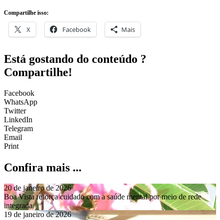
X
Facebook
Mais
Está gostando do conteúdo ?
Compartilhe!
Facebook
WhatsApp
Twitter
LinkedIn
Telegram
Email
Print
Confira mais ...
20 de janeiro de 2026
Boa Vista reforça cuidado com a saúde mental por meio de rede
integrada
19 de janeiro de 2026
Ouvidoria da Assembleia Legislativa projeta ampliação do diálogo
com a população em 2026