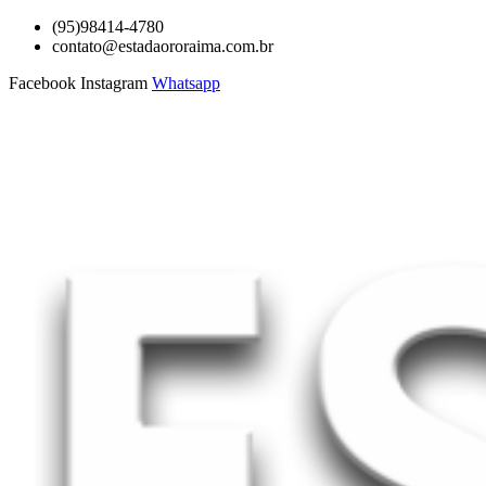
Ir
(95)98414-4780
para
contato@estadaororaima.com.br
o
Facebook
Instagram
Whatsapp
conteúdo