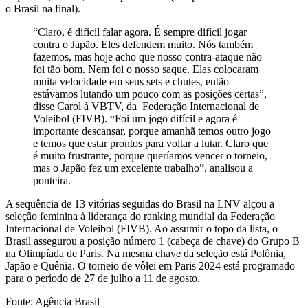
“Claro, é difícil falar agora. É sempre difícil jogar
contra o Japão. Eles defendem muito. Nós também
fazemos, mas hoje acho que nosso contra-ataque não
foi tão bom. Nem foi o nosso saque. Elas colocaram
muita velocidade em seus sets e chutes, então
estávamos lutando um pouco com as posições certas”,
disse Carol à VBTV, da Federação Internacional de
Voleibol (FIVB). “Foi um jogo difícil e agora é
importante descansar, porque amanhã temos outro jogo
e temos que estar prontos para voltar a lutar. Claro que
é muito frustrante, porque queríamos vencer o torneio,
mas o Japão fez um excelente trabalho”, analisou a
ponteira.
A sequência de 13 vitórias seguidas do Brasil na LNV alçou a
seleção feminina à liderança do ranking mundial da Federação
Internacional de Voleibol (FIVB). Ao assumir o topo da lista, o
Brasil assegurou a posição número 1 (cabeça de chave) do Grupo B
na Olimpíada de Paris. Na mesma chave da seleção está Polônia,
Japão e Quênia. O torneio de vôlei em Paris 2024 está programado
para o período de 27 de julho a 11 de agosto.
Fonte: Agência Brasil
Compartilhe isso: