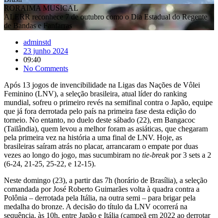
de Bandas e Fanfarras
adminstd
23 junho 2024
09:40
No Comments
Após 13 jogos de invencibilidade na Ligas das Nações de Vôlei
Feminino (LNV), a seleção brasileira, atual líder do ranking
mundial, sofreu o primeiro revés na semifinal contra o Japão, equipe
que já fora derrotada pelo país na primeira fase desta edição do
torneio. No entanto, no duelo deste sábado (22), em Bangacoc
(Tailândia), quem levou a melhor foram as asiáticas, que chegaram
pela primeira vez na história a uma final de LNV. Hoje, as
brasileiras saíram atrás no placar, arrancaram o empate por duas
vezes ao longo do jogo, mas sucumbiram no
tie-break
por 3 sets a 2
(6-24, 21-25, 25-22, e 12-15).
Neste domingo (23), a partir das 7h (horário de Brasília), a seleção
comandada por José Roberto Guimarães volta à quadra contra a
Polônia – derrotada pela Itália, na outra semi – para brigar pela
medalha do bronze. A decisão do título da LNV ocorrerá na
sequência, às 10h, entre Japão e Itália (campeã em 2022 ao derrotar
o Brasil na final).