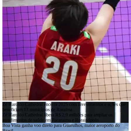
Zé Haroldo Cathedral encerra 2025 com investimentos e ações que
beneficiam 13 municípios de Roraima
Zé Haroldo Cathedral libera R$ 2,9 milhões para ampliar os
atendimentos de saúde em Pacaraima e Rorainópolis
Boa Vista ganha voo direto para Guarulhos, maior aeroporto do
Brasil
RORAIMA MUSICAL
ALERR reconhece 7 de outubro como o Dia Estadual do Regente