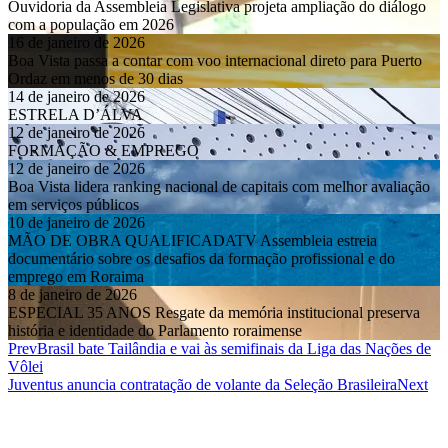
16 de janeiro de 2026
Boa Vista passa a contar com voo internacional direto para Puerto
Ordaz em menos de 30 dias
14 de janeiro de 2026
ESTRELA D’ÁLVA
12 de janeiro de 2026
FORMAÇÃO & EMPREGO
12 de janeiro de 2026
Boa Vista lidera ranking nacional de capitais com melhor avaliação
em serviços públicos
10 de janeiro de 2026
MÃO DE OBRA QUALIFICADATV Assembleia estreia
documentário sobre os desafios da formação profissional e do
emprego em Roraima
8 de janeiro de 2026
ESPECIAL 35 ANOS Resgate da memória institucional preserva
história e identidade do Parlamento roraimense
Prev
Brasil bate Tailândia e vai às semifinais da Liga das Nações de
Vôlei
Juventus anuncia contratação de volante da Seleção Brasileira
Next